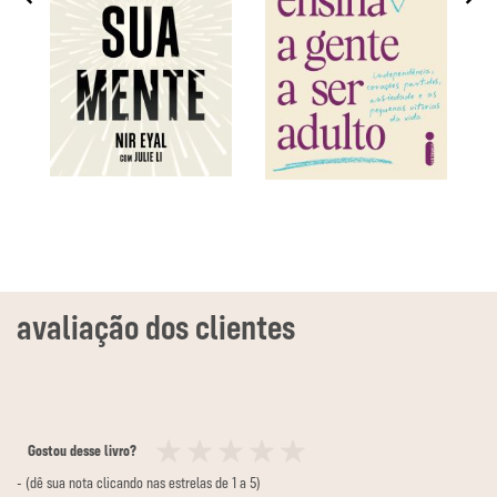
Gostou desse livro?
1
2
3
4
5
- (dê sua nota clicando nas estrelas de 1 a 5)