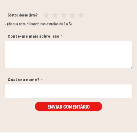
Gostou desse livro?
1
2
3
4
5
- (dê sua nota clicando nas estrelas de 1 a 5)
estrela
estrelas
estrelas
estrelas
estrelas
Conte-me mais sobre isso
Qual seu nome?
ENVIAR COMENTÁRIO