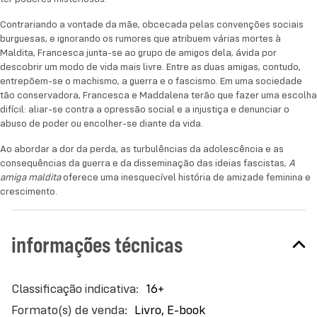
Ao abordar a dor da perda, as turbulências da
Contrariando a vontade da mãe, obcecada pelas convenções sociais
adolescência e as consequências da guerra e da
burguesas, e ignorando os rumores que atribuem várias mortes à
Maldita, Francesca junta-se ao grupo de amigos dela, ávida por
disseminação das ideias fascistas,
A amiga maldita
descobrir um modo de vida mais livre. Entre as duas amigas, contudo,
oferece uma inesquecível história de amizade
entrepõem-se o machismo, a guerra e o fascismo. Em uma sociedade
feminina e crescimento.
tão conservadora, Francesca e Maddalena terão que fazer uma escolha
difícil: aliar-se contra a opressão social e a injustiça e denunciar o
abuso de poder ou encolher-se diante da vida.
Ao abordar a dor da perda, as turbulências da adolescência e as
consequências da guerra e da disseminação das ideias fascistas,
A
amiga maldita
oferece uma inesquecível história de amizade feminina e
crescimento.
informações técnicas
Mais
16+
informações
Livro, E-book