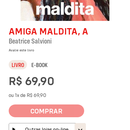
Saltar
AMIGA MALDITA, A
para
o
Beatrice Salvioni
início
da
Avalie este livro
Galeria
de
LIVRO
E-BOOK
imagens
R$ 69,90
ou 1x de
R$ 69,90
COMPRAR
Outras lojas on-line