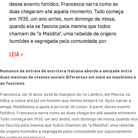
desse evento fatídico, Francesca narra como as
duas chegaram até aquele momento. Tudo começa
em 1935, um ano antes, num domingo de missa,
quando ela se fascina pela menina que todos
chamam de “a Maldita”, uma rebelde de origens
humildes e segregada pela comunidade por
supostamente ter poderes misteriosos.
LEIA +
Contrariando a vontade da mãe, obcecada pelas
convenções sociais burguesas, e ignorando os
Romance de estreia de escritora italiana aborda a amizade entre
rumores que atribuem várias mortes à Maldita,
duas meninas de classes sociais diferentes em meio ao machismo e
Francesca junta-se ao grupo de amigos dela, ávida
ao fascismo
por descobrir um modo de vida mais livre. Entre as
Francesca, de 13 anos, está às margens do rio Lambro, em Monza, na
duas amigas, contudo, entrepõem-se o machismo, a
Itália, e sobre ela jaz um homem que tentou estuprá-la. Após salvar a
guerra e o fascismo. Em uma sociedade tão
amiga, Maddalena a ajuda a se livrar do corpo. A partir desse evento
conservadora, Francesca e Maddalena terão que
fatídico, Francesca narra como as duas chegaram até aquele momento.
Tudo começa em 1935, um ano antes, num domingo de missa, quando ela
fazer uma escolha difícil: aliar-se contra a opressão
se fascina pela menina que todos chamam de “a Maldita”, uma rebelde
social e a injustiça e denunciar o abuso de poder ou
de origens humildes e segregada pela comunidade por supostamente
encolher-se diante da vida.
ter poderes misteriosos.