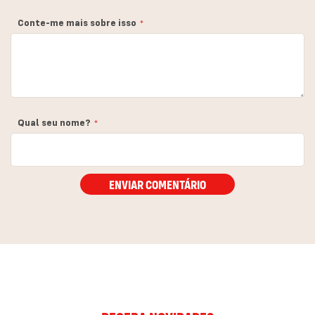
estrela
estrelas
estrelas
estrelas
estrelas
Conte-me mais sobre isso
Qual seu nome?
ENVIAR COMENTÁRIO