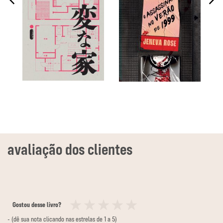
Gostou desse livro?
1
2
3
4
5
- (dê sua nota clicando nas estrelas de 1 a 5)