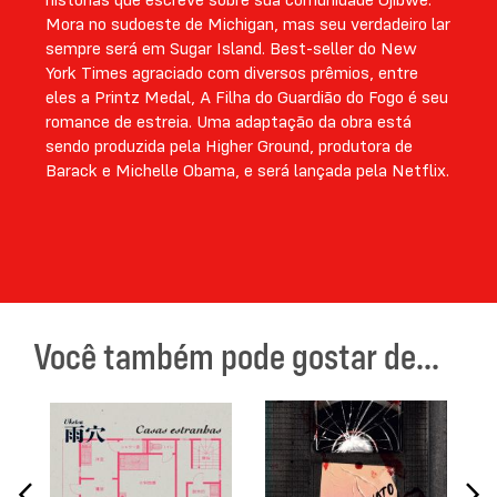
Mora no sudoeste de Michigan, mas seu verdadeiro lar
sempre será em Sugar Island. Best-seller do New
York Times agraciado com diversos prêmios, entre
eles a Printz Medal, A Filha do Guardião do Fogo é seu
romance de estreia. Uma adaptação da obra está
sendo produzida pela Higher Ground, produtora de
Barack e Michelle Obama, e será lançada pela Netflix.
Você também pode gostar de...