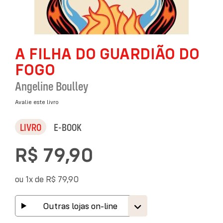
Saltar
A FILHA DO GUARDIÃO DO
para
o
FOGO
início
da
Angeline Boulley
Galeria
de
Avalie este livro
imagens
LIVRO
E-BOOK
R$ 79,90
ou 1x de
R$ 79,90
Outras lojas on-line