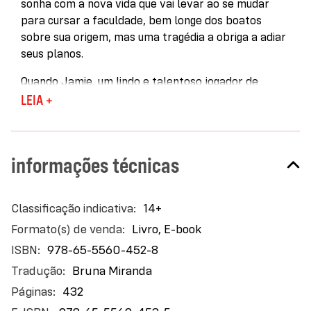
sonha com a nova vida que vai levar ao se mudar
para cursar a faculdade, bem longe dos boatos
sobre sua origem, mas uma tragédia a obriga a adiar
seus planos.
Quando Jamie, um lindo e talentoso jogador de
hóquei, chega à cidade, a jovem sente que a
LEIA +
monotonia dos seus dias está prestes a acabar.
Porém, ao testemunhar um assassinato
perturbador na reserva, ela se dá conta de que há
informações técnicas
algo errado — com Jamie, seus amigos e sua
comunidade.
Mais
14+
De uma hora para outra, Daunis se vê envolvida em
informações
uma investigação do FBI sobre uma nova droga que
Livro, E-book
tem feito cada vez mais vítimas. Receosa, ela aceita
978-65-5560-452-8
trabalhar como informante, usando seus
Bruna Miranda
conhecimentos de química e da medicina tradicional
432
Ojibwe. Mas a busca pela verdade se mostra mais
perigosa e dolorosa do que ela imaginava, trazendo