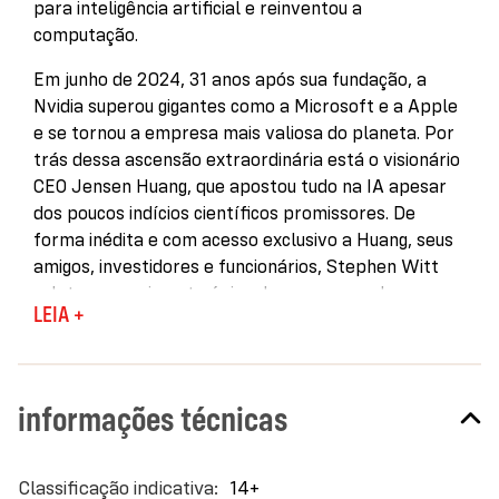
para inteligência artificial e reinventou a
computação.
Em junho de 2024, 31 anos após sua fundação, a
Nvidia superou gigantes como a Microsoft e a Apple
e se tornou a empresa mais valiosa do planeta. Por
trás dessa ascensão extraordinária está o visionário
CEO Jensen Huang, que apostou tudo na IA apesar
dos poucos indícios científicos promissores. De
forma inédita e com acesso exclusivo a Huang, seus
amigos, investidores e funcionários, Stephen Witt
relata o crescimento épico da empresa e de seu
LEIA +
líder incansável, hoje uma das figuras mais
influentes do Vale do Silício.
Essa é a história de um empreendedor determinado
informações técnicas
que desafiou Wall Street e, ao defender sua visão
radical da computação, tornou-se um dos homens
mais ricos do mundo; de uma revolução na
Mais
14+
arquitetura da computação e do pequeno grupo de