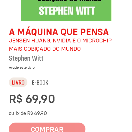
Saltar
A MÁQUINA QUE PENSA
para
o
JENSEN HUANG, NVIDIA E O MICROCHIP
início
da
MAIS COBIÇADO DO MUNDO
Galeria
Stephen Witt
de
imagens
Avalie este livro
LIVRO
E-BOOK
R$ 69,90
ou 1x de
R$ 69,90
COMPRAR