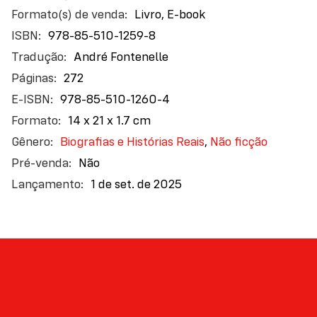
informações
Livro, E-book
engenheiros renegados que a tornaram possível; e
do nosso futuro com a IA. À medida que um novo tipo
978-85-510-1259-8
de microchip desbloqueia avatares hiper-realistas,
André Fontenelle
robôs e carros autônomos, e artes geradas sob
272
demanda, Huang chama a IA de “a próxima
978-85-510-1260-4
revolução industrial”.
14 x 21 x 1.7 cm
Biografias e Histórias Reais
,
Não ficção
Não
1 de set. de 2025