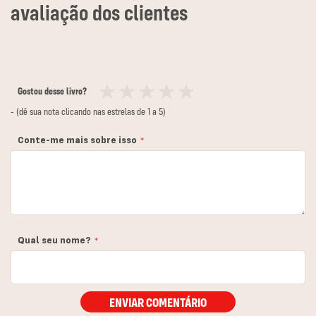
Gostou desse livro?
1
2
3
4
5
- (dê sua nota clicando nas estrelas de 1 a 5)
estrela
estrelas
estrelas
estrelas
estrelas
Conte-me mais sobre isso
Qual seu nome?
ENVIAR COMENTÁRIO