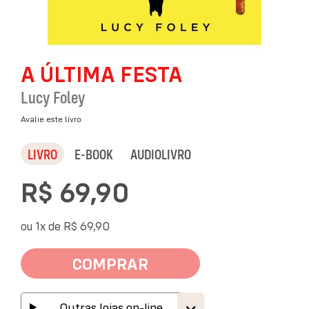
Saltar
A ÚLTIMA FESTA
para
o
Lucy Foley
início
da
Avalie este livro
Galeria
de
LIVRO
E-BOOK
AUDIOLIVRO
imagens
R$ 69,90
ou 1x de
R$ 69,90
COMPRAR
Outras lojas on-line