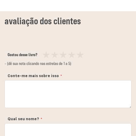
Gostou desse livro?
1
2
3
4
5
- (dê sua nota clicando nas estrelas de 1 a 5)
estrela
estrelas
estrelas
estrelas
estrelas
Conte-me mais sobre isso
Qual seu nome?