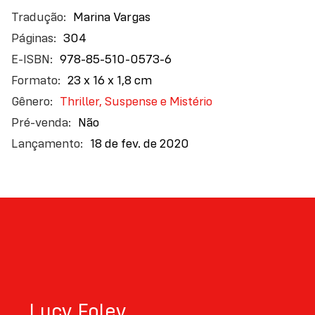
A última
planta no leitor a semente da dúvida: será que
Marina Vargas
festa
velhos amigos são sempre os melhores amigos?
304
978-85-510-0573-6
23 x 16 x 1,8 cm
Thriller, Suspense e Mistério
Não
18 de fev. de 2020
Lucy Foley