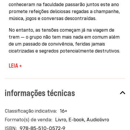
conheceram na faculdade passarão juntos este ano
promete refeições deliciosas regadas a champanhe,
música, jogos e conversas descontraídas.
No entanto, as tensões começam já na viagem de
trem — o grupo não tem mais nada em comum além
de um passado de convivência, feridas jamais
cicatrizadas e segredos potencialmente destrutivos.
E então, em meio à grande festa da última noite do
LEIA +
ano, o fio que os mantém unidos enfim arrebenta. No
dia seguinte, alguém está morto e uma forte
nevasca impede a vinda do resgate. Ninguém pode
informações técnicas
entrar. Ninguém pode sair. Nem o assassino.
Contada em flashbacks a partir das perspectivas
dos vários personagens, a história deste malfadado
Mais
16+
encontro é um daqueles mistérios de assassinato
informações
Livro, E-book, Audiolivro
cheio de tensão e de ritmo perfeito. Com uma trama
978-85-510-0572-9
assustadora e brilhantemente construída,