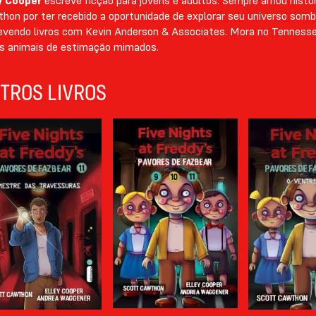
y Cooper
escreve ficção para jovens e adultos. Sempre amou históri
hon por ter recebido a oportunidade de explorar seu universo somb
evendo livros com Kevin Anderson & Associates. Mora no Tennesse
os animais de estimação mimados.
TROS LIVROS