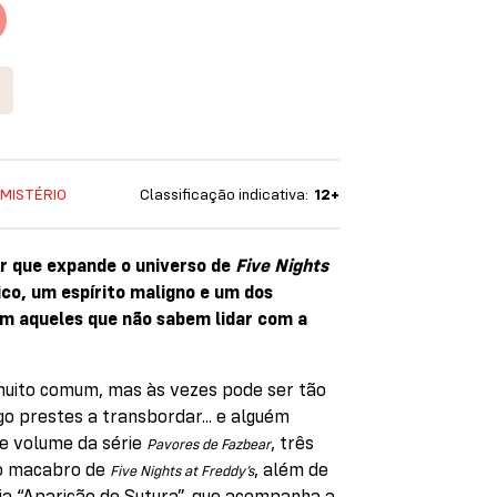
 MISTÉRIO
Classificação indicativa:
12+
ler que expande o universo de
Five Nights
co, um espírito maligno e um dos
am aqueles que não sabem lidar com a
muito comum, mas às vezes pode ser tão
o prestes a transbordar... e alguém
e volume da série
, três
Pavores de Fazbear
so macabro de
, além de
Five Nights at Freddy’s
a “Aparição de Sutura”, que acompanha a