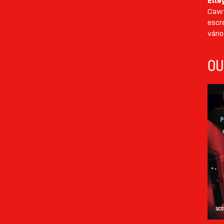
Elle
Cawt
escr
vári
OU