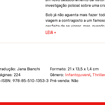
investigação policial sobre uma cr
Bob já não aguenta mais fazer tod
viagem a contragosto a um famos
perfeita de se vingar, mas, quando
toma um rumo assustador…
LEIA +
Após a esposa de Matt pedir o div
fracassados e horas a fio destinada
perfeito. Ao tentar derrotar um 
acaba dando vida a algo inespera
Arthur crê que o bem sempre venc
radução
Jana Bianchi
Formato
21 x 13,5 x 1,4 cm
hospital para dar a extrema-unçã
áginas
224
Gênero
Infantojuvenil
,
Thrille
paciente crítico cujo corpo está c
-ISBN
978-85-510-1353-3
Pré-venda
Não
padre será desafiada por uma for