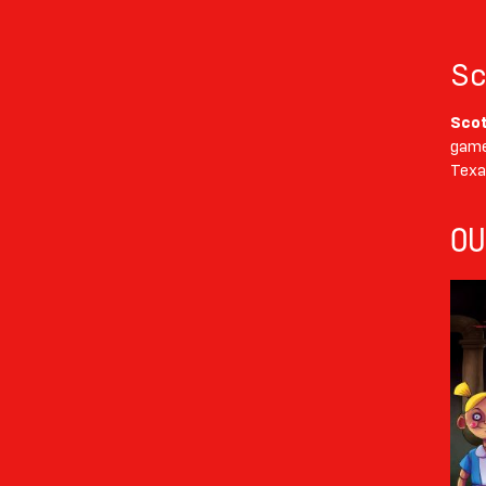
Sc
Sco
game
Texa
OU