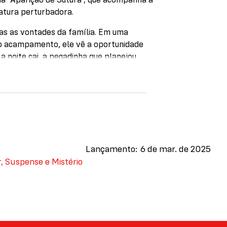
iatura perturbadora.
as as vontades da família. Em uma
o acampamento, ele vê a oportunidade
 a noite cai, a pegadinha que planejou
órcio, a vida dele se resume a encontros
s a criar o jogo de realidade virtual
estranho personagem do game, Matt
do… e horrendo…
e o mal. No entanto, ao ser chamado ao
Lançamento
6 de mar. de 2025
o ao desconhecido do quarto 1280, um
r, Suspense e Mistério
oberto por queimaduras graves, a fé do
ça maligna…