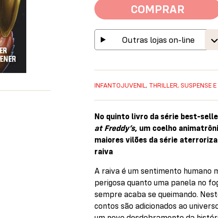
COMPRAR
Outras lojas on-line
INFANTOJUVENIL
,
THRILLER, SUSPENSE E
No quinto livro da série best-sel
at Freddy’s
, um coelho animatrôni
maiores vilões da série aterroriz
raiva
A raiva é um sentimento humano 
perigosa quanto uma panela no fog
sempre acaba se queimando. Nest
contos são adicionados ao univer
um novo desdobramento da históri