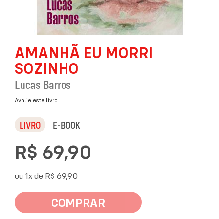
Saltar
AMANHÃ EU MORRI
para
o
SOZINHO
início
da
Lucas Barros
Galeria
de
Avalie este livro
imagens
LIVRO
E-BOOK
R$ 69,90
ou 1x de
R$ 69,90
COMPRAR