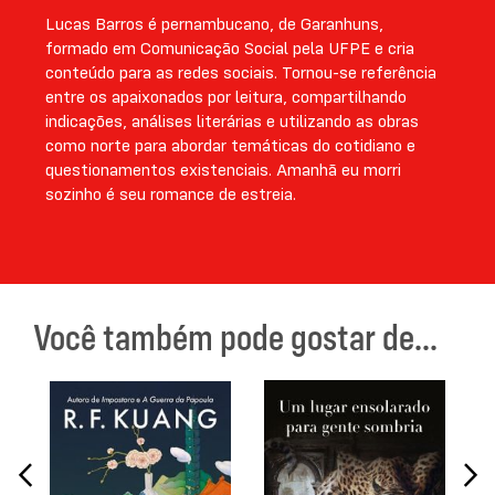
Lucas Barros é pernambucano, de Garanhuns,
formado em Comunicação Social pela UFPE e cria
conteúdo para as redes sociais. Tornou-se referência
entre os apaixonados por leitura, compartilhando
indicações, análises literárias e utilizando as obras
como norte para abordar temáticas do cotidiano e
questionamentos existenciais. Amanhã eu morri
sozinho é seu romance de estreia.
Você também pode gostar de...