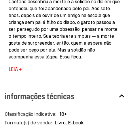
Caetano descobriu a morte e a solidão no dia em que
entendeu que foi abandonado pelo pai. Aos sete
anos, depois de ouvir de um amigo na escola que
criança sem pai é filho do diabo, o garoto passou a
ser perseguido por uma obsessão: pensar na morte
o tempo inteiro. Sua teoria era simples — a morte
gosta de surpreender, então, quem a espera não
pode ser pego por ela. Mas a solidão não
acompanha essa lógica. Essa ficou.
Solitário, enfrentando um dia a dia de violências,
LEIA +
dúvidas e descobertas o menino cresce carregando
perguntas que não sabe formular: quanto do seu
sofrimento é consequência do abandono do pai, do
informações técnicas
corpo que tem, do jeito que é? Na escola, a
perseguição parece ser só mais uma prova de que o
mundo pune quem já nasce em desvantagem — ou
Mais
18+
existe algo em Caetano que atrai violência?
informações
Livro, E-book
Em seu romance de estreia, Lucas Barros narra a