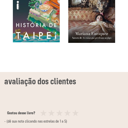
Gostou desse livro?
1
2
3
4
5
- (dê sua nota clicando nas estrelas de 1 a 5)
estrela
estrelas
estrelas
estrelas
estrelas