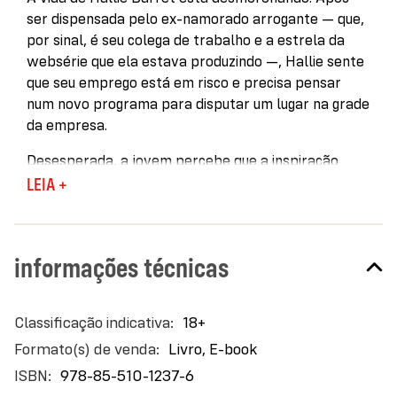
ser dispensada pelo ex-namorado arrogante — que,
por sinal, é seu colega de trabalho e a estrela da
websérie que ela estava produzindo —, Hallie sente
que seu emprego está em risco e precisa pensar
num novo programa para disputar um lugar na grade
da empresa.
Desesperada, a jovem percebe que a inspiração
pode vir dos lugares mais estranhos… Nesse caso,
LEIA +
do cara mais bonito que ela já viu na vida, debatendo
de maneira acalorada sobre o Pé Grande em um
programa de TV obscuro transmitido no meio da
informações técnicas
madrugada.
Hayden Hargrove ganhou fama após criar um
Mais
18+
podcast sobre criptídeos — aqueles seres
informações
estranhos como o Monstro do Lago Ness, cuja
Livro, E-book
existência nunca foi comprovada. Quando uma
978-85-510-1237-6
produtora de cabelo azul destemida o chama para