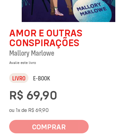
Saltar
AMOR E OUTRAS
para
o
CONSPIRAÇÕES
início
da
Mallory Marlowe
Galeria
de
Avalie este livro
imagens
LIVRO
E-BOOK
R$ 69,90
ou 1x de
R$ 69,90
COMPRAR