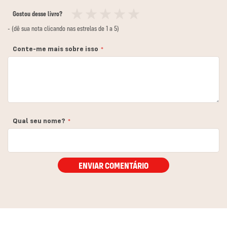
Gostou desse livro?
1
2
3
4
5
- (dê sua nota clicando nas estrelas de 1 a 5)
estrela
estrelas
estrelas
estrelas
estrelas
Conte-me mais sobre isso
Qual seu nome?
ENVIAR COMENTÁRIO