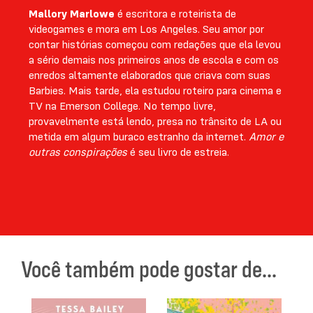
Mallory Marlowe
é escritora e roteirista de
videogames e mora em Los Angeles. Seu amor por
contar histórias começou com redações que ela levou
a sério demais nos primeiros anos de escola e com os
enredos altamente elaborados que criava com suas
Barbies. Mais tarde, ela estudou roteiro para cinema e
TV na Emerson College. No tempo livre,
provavelmente está lendo, presa no trânsito de LA ou
metida em algum buraco estranho da internet.
Amor e
outras conspirações
é seu livro de estreia.
Você também pode gostar de...