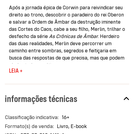
Após a jornada épica de Corwin para reivindicar seu
direito ao trono, descobrir o paradeiro do rei Oberon
e salvar a Ordem de Âmbar da destruição iminente
das Cortes do Caos, cabe a seu filho, Merlin, trilhar o
desfecho da série
As Crônicas de Âmbar
. Herdeiro
das duas realidades, Merlin deve percorrer um
caminho entre sombras, segredos e feitiçaria em
busca das respostas de que precisa, mas que podem
abalar todo o multiverso.
LEIA +
Vivendo na Terra de Sombra como estudante de
ciência da computação, ele constrói em segredo o
Roda-fantasma, um artefato senciente que une a
informações técnicas
lógica das máquinas ao poder dos arcanos de Âmbar.
Mas o que começa como uma tentativa de
reencontrar o pai desaparecido logo o envolve em
Mais
16+
uma teia de conspirações familiares, assassinatos,
informações
Livro, E-book
amores perdidos e conflitos entre poderes