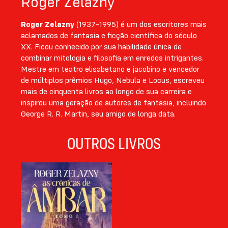
Roger Zelazny
Sombra
e
Príncipe do Caos
.
Roger Zelazny
(1937–1995) é um dos escritores mais
aclamados de fantasia e ficção científica do século
XX. Ficou conhecido por sua habilidade única de
combinar mitologia e filosofia em enredos intrigantes.
Mestre em teatro elisabetano e jacobino e vencedor
de múltiplos prêmios Hugo, Nebula e Locus, escreveu
mais de cinquenta livros ao longo de sua carreira e
inspirou uma geração de autores de fantasia, incluindo
George R. R. Martin, seu amigo de longa data.
OUTROS LIVROS