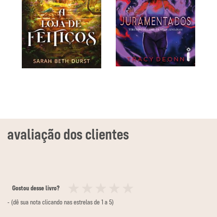
Gostou desse livro?
1
2
3
4
5
- (dê sua nota clicando nas estrelas de 1 a 5)
estrela
estrelas
estrelas
estrelas
estrelas