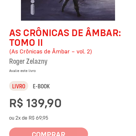
Saltar
AS CRÔNICAS DE ÂMBAR:
para
o
TOMO II
início
da
(As Crônicas de Âmbar – vol. 2)
Galeria
Roger Zelazny
de
imagens
Avalie este livro
LIVRO
E-BOOK
R$ 139,90
ou 2x de
R$ 69,95
COMPRAR