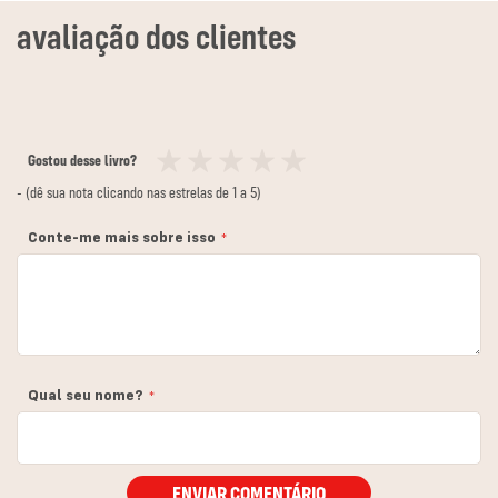
Gostou desse livro?
1
2
3
4
5
- (dê sua nota clicando nas estrelas de 1 a 5)
estrela
estrelas
estrelas
estrelas
estrelas
Conte-me mais sobre isso
Qual seu nome?
ENVIAR COMENTÁRIO