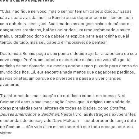
de um cabelo despenteado
parque de diversões e passa a viver grandes
“Olha, não fique nervoso, mas o senhor tem um cabelo doido…” Essas
aventuras.
são as palavras da menina Bonnie ao se deparar com um homem com
uma cabeleira sem igual. Suas madeixas abrigam ninhos de pássaros,
Transformando uma situação do cotidiano infantil
dançarinos graciosos, balões coloridos, um urso esfomeado e muito
em poesia, Neil Gaiman dá asas a sua imaginação
mais. O orgulhoso dono da cabeleira explica para a garotinha que já
única, que já originou uma série de obras premiadas
tentou de tudo, mas seu cabelo é impossível de pentear.
para leitores de todas as idades, como
Coraline
,
Destemida, Bonnie pega o seu pente e decide ajeitar a cabeleira de seu
Deuses americanos
e
Sandman
. Neste livro, as
novo amigo. Porém, um cabelo exuberante e cheio de vida não gosta
ilustrações exuberantes e coloridas do consagrado
nadinha de ser domado, e a menina acaba sendo puxada para dentro do
Dave McKean — colaborador de longa data de
mundo dos fios. Lá, ela encontra nada menos que caçadores perdidos,
navios piratas, um parque de diversões e passa a viver grandes
Gaiman — dão vida a um mundo secreto que toda
aventuras.
criança adoraria visitar.
Transformando uma situação do cotidiano infantil em poesia, Neil
Gaiman dá asas a sua imaginação única, que já originou uma série de
obras premiadas para leitores de todas as idades, como
Coraline
,
Deuses americanos
e
Sandman
. Neste livro, as ilustrações exuberantes
e coloridas do consagrado Dave McKean — colaborador de longa data
de Gaiman — dão vida a um mundo secreto que toda criança adoraria
visitar.