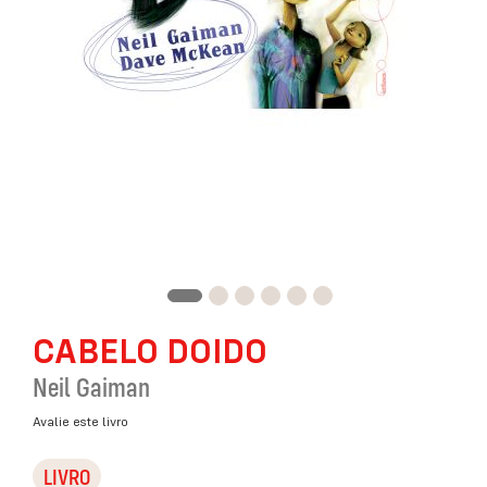
Saltar
CABELO DOIDO
para
o
Neil Gaiman
início
da
Avalie este livro
Galeria
de
LIVRO
imagens