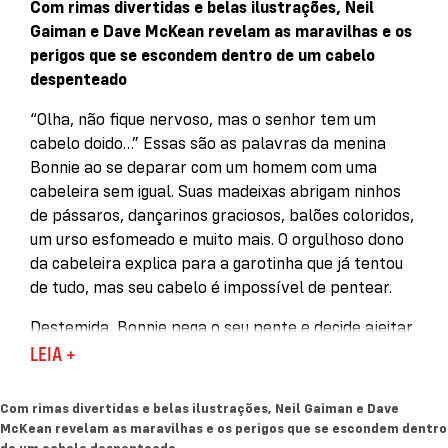
Com rimas divertidas e belas ilustrações, Neil
Gaiman e Dave McKean revelam as maravilhas e os
perigos que se escondem dentro de um cabelo
despenteado
“Olha, não fique nervoso, mas o senhor tem um
cabelo doido…” Essas são as palavras da menina
Bonnie ao se deparar com um homem com uma
cabeleira sem igual. Suas madeixas abrigam ninhos
de pássaros, dançarinos graciosos, balões coloridos,
um urso esfomeado e muito mais. O orgulhoso dono
da cabeleira explica para a garotinha que já tentou
de tudo, mas seu cabelo é impossível de pentear.
Destemida, Bonnie pega o seu pente e decide ajeitar
a cabeleira de seu novo amigo. Porém, um cabelo
LEIA +
exuberante e cheio de vida não gosta nadinha de ser
domado, e a menina acaba sendo puxada para
Com rimas divertidas e belas ilustrações, Neil Gaiman e Dave
dentro do mundo dos fios. Lá, ela encontra nada
McKean revelam as maravilhas e os perigos que se escondem dentro
menos que caçadores perdidos, navios piratas, um