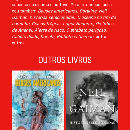
sucesso no cinema e na tevê. Pela Intrínseca, publi­
cou também
Deuses americanos
,
Coraline
,
Neil
Gaiman: histórias selecionada
s,
O oceano no fim do
caminho
,
Coisas frágeis
,
Lugar Nenhum
,
Os filhos
de Anansi
,
Alerta de risco
,
O alfabeto pe­rigoso
,
Cabelo doido
,
Kanela
,
Biblioteca Gaiman
, entre
outros.
OUTROS LIVROS