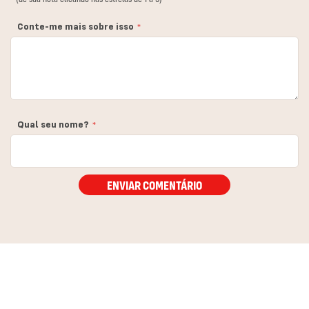
estrela
estrelas
estrelas
estrelas
estrelas
Conte-me mais sobre isso
Qual seu nome?
ENVIAR COMENTÁRIO