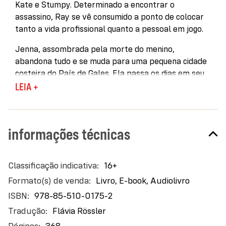
Kate e Stumpy. Determinado a encontrar o
assassino, Ray se vê consumido a ponto de colocar
tanto a vida profissional quanto a pessoal em jogo.
Jenna, assombrada pela morte do menino,
abandona tudo e se muda para uma pequena cidade
costeira do País de Gales. Ela passa os dias em seu
chalé tentando esquecer as lembranças do terrível
LEIA +
acidente e aos poucos começa a ter algo parecido
com uma vida normal e vislumbrar a felicidade em
seu futuro. Mas o passado vai alcançá-la, e as
informações técnicas
consequências serão devastadoras.
De vários pontos de vista, a ex-detetive Mackintosh
Mais
16+
faz um retrato preciso de uma investigação policial.
informações
Com sua excelente habilidade de escrita, consegue
Livro, E-book, Audiolivro
criar personagens memoráveis e uma análise
978-85-510-0175-2
arrebatadora das excentricidades da vida em uma
Flávia Rössler
cidade pequena. Mas o verdadeiro talento da autora
368