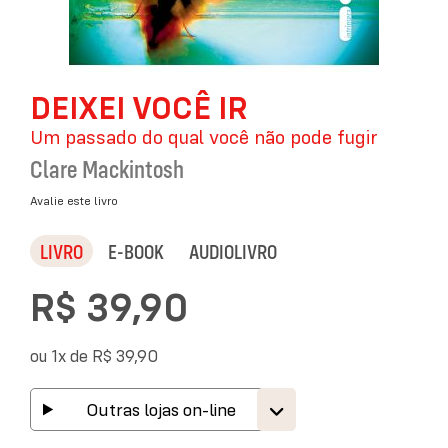
Saltar
DEIXEI VOCÊ IR
para
o
Um passado do qual você não pode fugir
início
da
Clare Mackintosh
Galeria
de
Avalie este livro
imagens
LIVRO
E-BOOK
AUDIOLIVRO
R$ 39,90
ou 1x de
R$ 39,90
Outras lojas on-line