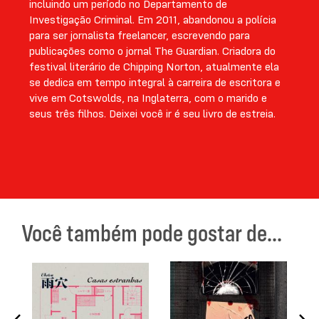
incluindo um período no Departamento de
Investigação Criminal. Em 2011, abandonou a polícia
para ser jornalista freelancer, escrevendo para
publicações como o jornal The Guardian. Criadora do
festival literário de Chipping Norton, atualmente ela
se dedica em tempo integral à carreira de escritora e
vive em Cotswolds, na Inglaterra, com o marido e
seus três filhos. Deixei você ir é seu livro de estreia.
Você também pode gostar de...