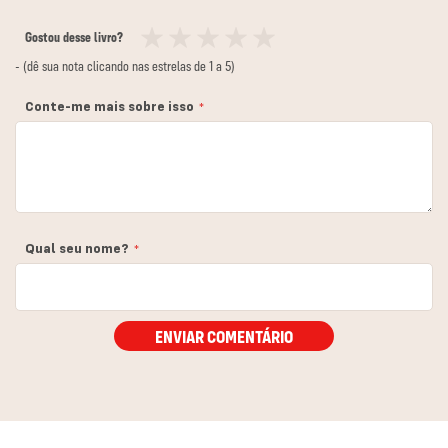
Gostou desse livro?
1
2
3
4
5
- (dê sua nota clicando nas estrelas de 1 a 5)
estrela
estrelas
estrelas
estrelas
estrelas
Conte-me mais sobre isso
Qual seu nome?
ENVIAR COMENTÁRIO