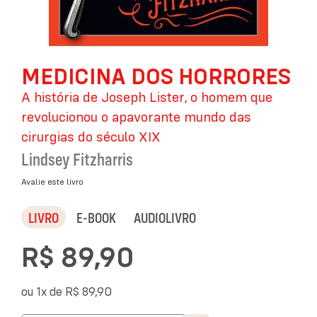
Saltar
MEDICINA DOS HORRORES
para
o
A história de Joseph Lister, o homem que
início
da
revolucionou o apavorante mundo das
Galeria
cirurgias do século XIX
de
Lindsey Fitzharris
imagens
Avalie este livro
LIVRO
E-BOOK
AUDIOLIVRO
R$ 89,90
ou 1x de
R$ 89,90