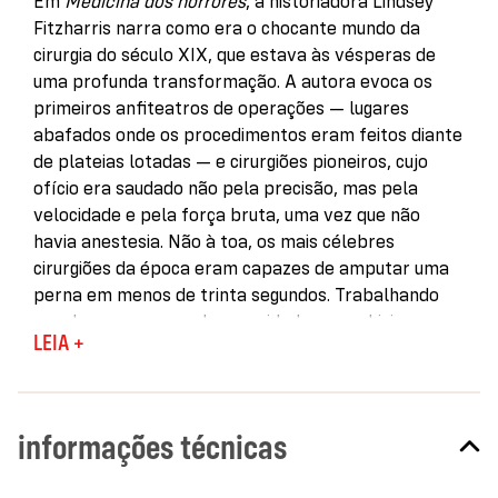
Em
Medicina dos horrores
, a historiadora Lindsey
Fitzharris narra como era o chocante mundo da
cirurgia do século XIX, que estava às vésperas de
uma profunda transformação. A autora evoca os
primeiros anfiteatros de operações — lugares
abafados onde os procedimentos eram feitos diante
de plateias lotadas — e cirurgiões pioneiros, cujo
ofício era saudado não pela precisão, mas pela
velocidade e pela força bruta, uma vez que não
havia anestesia. Não à toa, os mais célebres
cirurgiões da época eram capazes de amputar uma
perna em menos de trinta segundos. Trabalhando
sem luvas e sem qualquer cuidado com a higiene
LEIA +
básica, esses profissionais, alheios à existência de
micro-organismos, ficavam perplexos com as
infecções pós-operatórias, o que mantinha as taxas
de mortalidade implacavelmente elevadas.
informações técnicas
É nesse cenário, em que se considerava mais