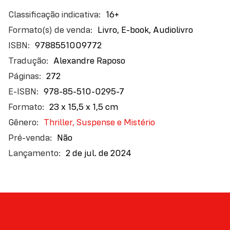
Eddie então se dá conta de que para se salvar vai
Mais
16+
precisar descobrir o que de fato aconteceu trinta
informações
anos atrás.
Livro, E-book, Audiolivro
9788551009772
Alternando habilidosamente entre passado e
presente, O
Alexandre Raposo
traz o melhor do suspense:
Homem de Giz
personagens maravilhosamente construídos,
272
mistérios de prender o fôlego e reviravoltas que vão
978-85-510-0295-7
impressionar até os leitores mais escaldados.
23 x 15,5 x 1,5 cm
Thriller, Suspense e Mistério
Não
2 de jul. de 2024