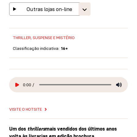
Outras lojas on-line
THRILLER, SUSPENSE E MISTÉRIO
Classificação indicativa:
16+
0:00
/
VISITE O HOTSITE
Um dos
thrillers
mais vendidos dos últimos anos
volta às livrarias em edição brochura