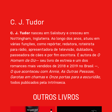
C. J. Tudor
C. J. Tudor
nasceu em Salisbury e cresceu em
Nottingham, Inglaterra. Ao longo dos anos, atuou em
várias funções, como repórter, redatora, roteirista
para rádio, apresen­tadora de televisão, dubladora,
passea­dora de cães e por fim escritora. É autora de
O
Homem de Giz
— seu livro de estreia e um dos
romances mais vendidos de 2018 e 2019 no Brasil —,
O que aconteceu com Annie
,
As Outras Pessoas
,
Garotas em chamas
e
Onze portas para a escuri­dão
,
todos publicados pela Intrínseca.
OUTROS LIVROS