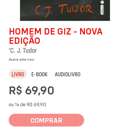
Saltar
HOMEM DE GIZ - NOVA
para
o
EDIÇÃO
início
da
'C. J. Tudor
Galeria
de
Avalie este livro
imagens
LIVRO
E-BOOK
AUDIOLIVRO
R$ 69,90
ou 1x de
R$ 69,90
COMPRAR