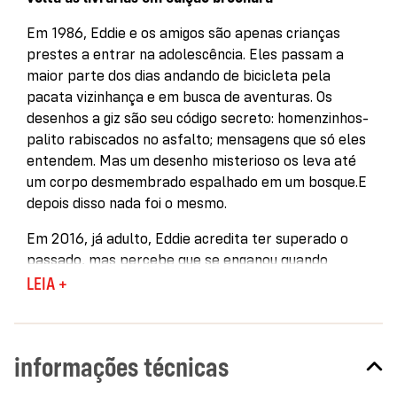
Em 1986, Eddie e os amigos são apenas crianças
prestes a entrar na adolescência. Eles passam a
maior parte dos dias andando de bicicleta pela
pacata vizinhança e em busca de aventuras. Os
desenhos a giz são seu código secreto: homenzinhos-
palito rabiscados no asfalto; mensagens que só eles
entendem. Mas um desenho misterioso os leva até
um corpo desmembrado espalhado em um bosque.E
depois disso nada foi o mesmo.
Em 2016, já adulto, Eddie acredita ter superado o
passado, mas percebe que se enganou quando
recebe uma carta com o desenho de um homem de
LEIA +
giz enforcado. Ao descobrir que os amigos de
infância receberam a mesma mensagem, eles
desconfiam que possa ser um trote... até um deles
informações técnicas
aparecer morto.