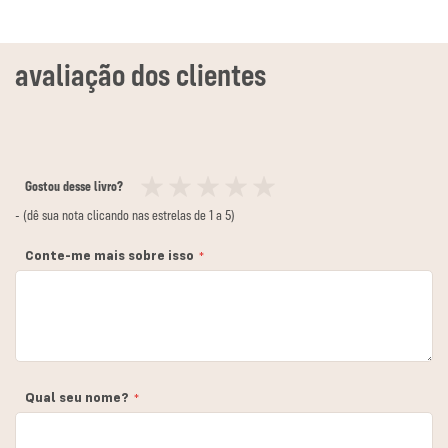
Gostou desse livro?
1
2
3
4
5
- (dê sua nota clicando nas estrelas de 1 a 5)
estrela
estrelas
estrelas
estrelas
estrelas
Conte-me mais sobre isso
Qual seu nome?