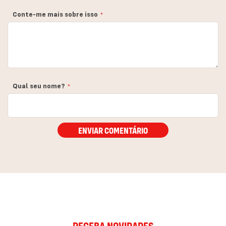
estrela
estrelas
estrelas
estrelas
estrelas
Conte-me mais sobre isso
Qual seu nome?
ENVIAR COMENTÁRIO