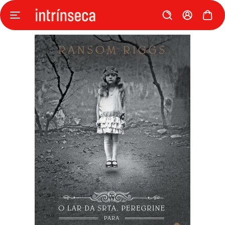
Pular
para
o
final
da
Galeria
de
imagens