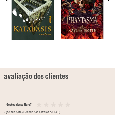
Gostou desse livro?
1
2
3
4
5
- (dê sua nota clicando nas estrelas de 1 a 5)