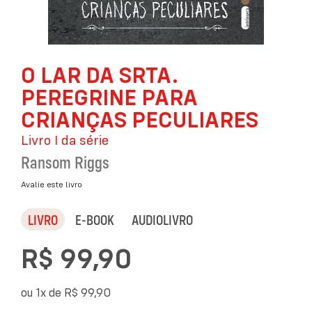
Saltar
O LAR DA SRTA.
para
o
PEREGRINE PARA
início
da
CRIANÇAS PECULIARES
Galeria
Livro I da série
de
imagens
Ransom Riggs
Avalie este livro
LIVRO
E-BOOK
AUDIOLIVRO
R$ 99,90
ou 1x de
R$ 99,90