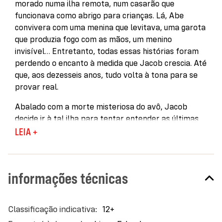
morado numa ilha remota, num casarão que
funcionava como abrigo para crianças. Lá, Abe
convivera com uma menina que levitava, uma garota
que produzia fogo com as mãos, um menino
invisível… Entretanto, todas essas histórias foram
perdendo o encanto à medida que Jacob crescia. Até
que, aos dezesseis anos, tudo volta à tona para se
provar real.
Abalado com a morte misteriosa do avô, Jacob
decide ir à tal ilha para tentar entender as últimas
palavras de Abe: “Encontre a ave. Na fenda. Do
LEIA +
outro lado do túmulo do velho.” Ele encontra o
casarão em ruínas, mas, ao passar por um túnel
subterrâneo, ele se vê em outra época, décadas
informações técnicas
atrás: em 3 setembro de 1940. Naquele lugar
protegido no tempo, ele conhece crianças com
habilidades peculiares e encontra as respostas para
Mais
12+
todas as suas perguntas. Mas o fascínio inicial logo
informações