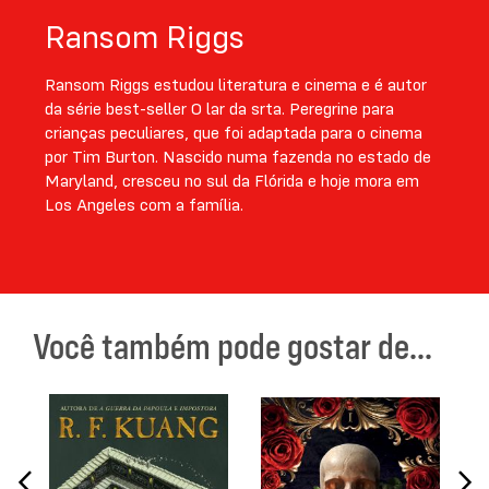
Ransom Riggs
Ransom Riggs estudou literatura e cinema e é autor
da série best-seller O lar da srta. Peregrine para
crianças peculiares, que foi adaptada para o cinema
por Tim Burton. Nascido numa fazenda no estado de
Maryland, cresceu no sul da Flórida e hoje mora em
Los Angeles com a família.
Você também pode gostar de...