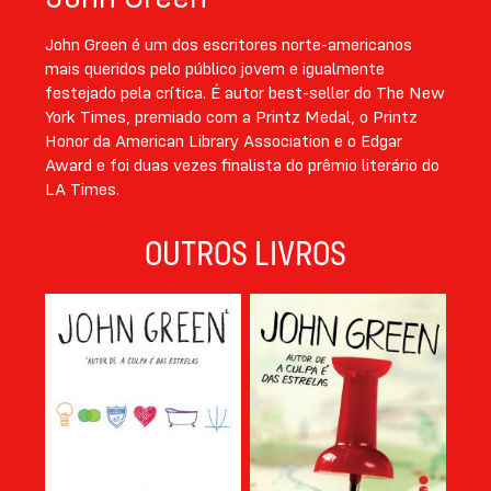
John Green é um dos escritores norte-americanos
mais queridos pelo público jovem e igualmente
festejado pela crítica. É autor best-seller do The New
York Times, premiado com a Printz Medal, o Printz
Honor da American Library Association e o Edgar
Award e foi duas vezes finalista do prêmio literário do
LA Times.
OUTROS LIVROS