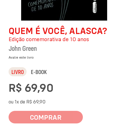
Saltar
QUEM É VOCÊ, ALASCA?
para
o
Edição comemorativa de 10 anos
início
da
John Green
Galeria
de
Avalie este livro
imagens
LIVRO
E-BOOK
R$ 69,90
ou 1x de
R$ 69,90
COMPRAR