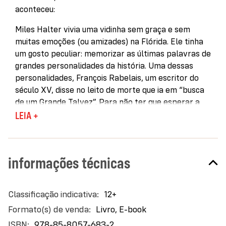
aconteceu:
Miles Halter vivia uma vidinha sem graça e sem
muitas emoções (ou amizades) na Flórida. Ele tinha
um gosto peculiar: memorizar as últimas palavras de
grandes personalidades da história. Uma dessas
personalidades, François Rabelais, um escritor do
século XV, disse no leito de morte que ia em “busca
de um Grande Talvez”. Para não ter que esperar a
morte para encontrar seu Grande Talvez, Miles
LEIA +
decide fazer as malas e partir. Ele vai para a Escola
Culver Creek, um internato no ensolarado Alabama.
informações técnicas
Lá, ele conhece Alasca Young. Ela tem em seu livro
preferido,
O general em seu labirinto
, de Gabriel
García Márquez, a pergunta para a qual busca
Mais
12+
incessantemente uma resposta: “Como vou sair
informações
desse labirinto?” Inteligente, engraçada, louca e
Livro, E-book
incrivelmente sexy, Alasca vai arrastar Miles para
978-85-8057-683-2