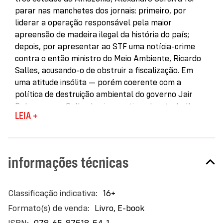
parar nas manchetes dos jornais: primeiro, por
liderar a operação responsável pela maior
apreensão de madeira ilegal da história do país;
depois, por apresentar ao STF uma notícia-crime
contra o então ministro do Meio Ambiente, Ricardo
Salles, acusando-o de obstruir a fiscalização. Em
uma atitude insólita — porém coerente com a
política de destruição ambiental do governo Jair
Bolsonaro —, Salles havia questionado o trabalho
LEIA +
policial e exigido que a carga de 226 mil m3 fosse
devolvida aos madeireiros investigados.
A resistência de Saraiva, que não se intimidou diante
informações técnicas
das pressões políticas, resultou em sua exoneração
do cargo de superintendente regional. Ele também
passou a receber mais ameaças de morte e ainda
Mais
16+
hoje precisa lidar com uma implacável perseguição
informações
Livro, E-book
judicial.
978-65-87518-54-1