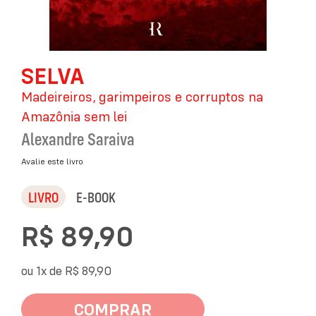
Saltar
SELVA
para
o
Madeireiros, garimpeiros e corruptos na
início
da
Amazônia sem lei
Galeria
Alexandre Saraiva
de
imagens
Avalie este livro
LIVRO
E-BOOK
R$ 89,90
ou 1x de
R$ 89,90
COMPRAR