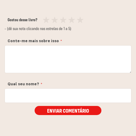
Gostou desse livro?
1
2
3
4
5
- (dê sua nota clicando nas estrelas de 1 a 5)
estrela
estrelas
estrelas
estrelas
estrelas
Conte-me mais sobre isso
Qual seu nome?
ENVIAR COMENTÁRIO