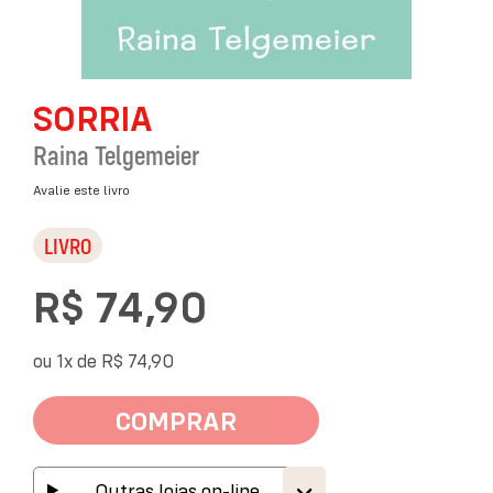
Saltar
SORRIA
para
o
Raina Telgemeier
início
da
Avalie este livro
Galeria
de
LIVRO
imagens
R$ 74,90
ou 1x de
R$ 74,90
COMPRAR
Outras lojas on-line