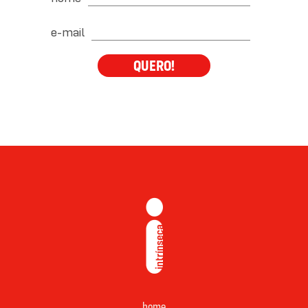
e-mail
QUERO!
home