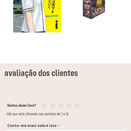
Gostou desse livro?
1
2
3
4
5
- (dê sua nota clicando nas estrelas de 1 a 5)
estrela
estrelas
estrelas
estrelas
estrelas
Conte-me mais sobre isso