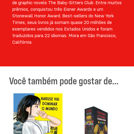
de graphic novels The Baby-Sitters Club. Entre muitos
prêmios, conquistou três Eisner Awards e um
Stonewall Honor Award. Best-sellers do New York
Times, seus livros já somam quase 20 milhões de
exemplares vendidos nos Estados Unidos e foram
traduzidos para 22 idiomas. Mora em São Francisco,
Califórnia.
Você também pode gostar de...