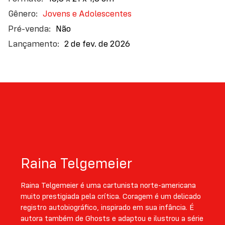
principalmente… voltar a sorrir.
Jovens e Adolescentes
Não
2 de fev. de 2026
Raina Telgemeier
Raina Telgemeier é uma cartunista norte-americana
muito prestigiada pela crítica. Coragem é um delicado
registro autobiográfico, inspirado em sua infância. É
autora também de Ghosts e adaptou e ilustrou a série