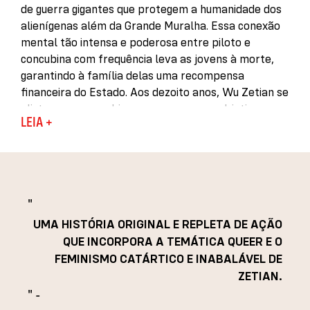
de guerra gigantes que protegem a humanidade dos
alienígenas além da Grande Muralha. Essa conexão
mental tão intensa e poderosa entre piloto e
concubina com frequência leva as jovens à morte,
garantindo à família delas uma recompensa
financeira do Estado. Aos dezoito anos, Wu Zetian se
alista como concubina com apenas um objetivo em
LEIA +
mente: vingança.
Seu plano é matar o piloto que tirou a vida de sua
irmã, mas a situação toma um rumo brutal e
inesperado, e Zetian recebe um título muito temido:
Viúva de Ferro, uma mulher que, ao contrário do
"
esperado, suga a energia dos homens nas crisálidas
UMA HISTÓRIA ORIGINAL E REPLETA DE AÇÃO
e os leva à morte.
QUE INCORPORA A TEMÁTICA QUEER E O
FEMINISMO CATÁRTICO E INABALÁVEL DE
Numa tentativa de minar suas habilidades mentais
ZETIAN.
extremamente poderosas, o exército a pareia com
" -
Li Shimin, o piloto mais forte e controverso de