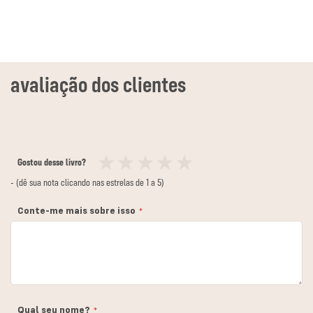
Gostou desse livro?
1
2
3
4
5
- (dê sua nota clicando nas estrelas de 1 a 5)
estrela
estrelas
estrelas
estrelas
estrelas
Conte-me mais sobre isso
Qual seu nome?