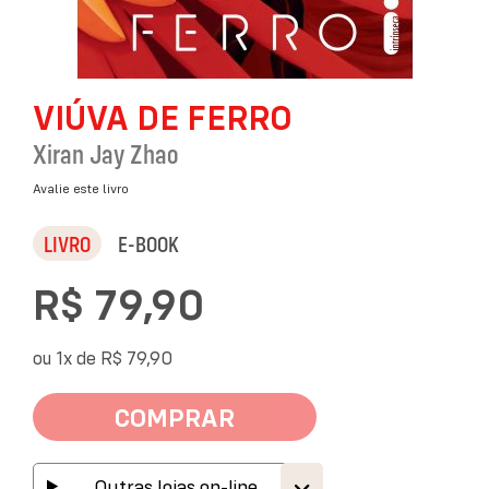
Saltar
VIÚVA DE FERRO
para
o
Xiran Jay Zhao
início
da
Avalie este livro
Galeria
de
LIVRO
E-BOOK
imagens
R$ 79,90
ou 1x de
R$ 79,90
COMPRAR
Outras lojas on-line