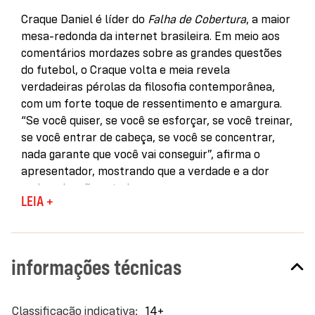
Craque Daniel é líder do
Falha de Cobertura
, a maior
mesa-redonda da internet brasileira. Em meio aos
comentários mordazes sobre as grandes questões
do futebol, o Craque volta e meia revela
verdadeiras pérolas da filosofia contemporânea,
com um forte toque de ressentimento e amargura.
“Se você quiser, se você se esforçar, se você treinar,
se você entrar de cabeça, se você se concentrar,
nada garante que você vai conseguir”, afirma o
apresentador, mostrando que a verdade e a dor
andam de mãos atadas.
LEIA +
Consciente de que poderia ajudar milhares de
brasileiros, resolveu escrever
Você não merece ser
feliz
, em que proporciona ao leitor um caminho
informações técnicas
rápido até a felicidade por meio de seus dois maiores
pilares, o comodismo e o individualismo. Isso sem
abrir mão de outros valores essenciais, como a
Mais
14+