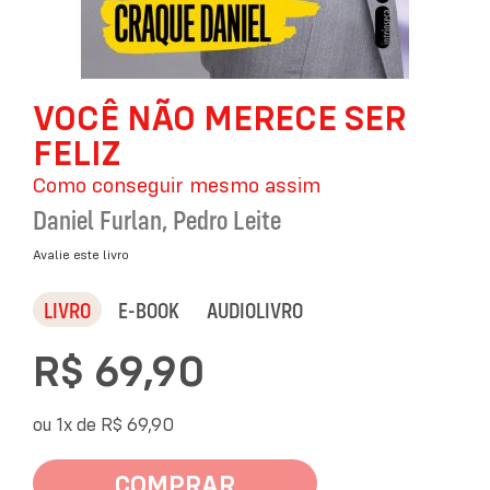
Saltar
VOCÊ NÃO MERECE SER
para
o
FELIZ
início
da
Como conseguir mesmo assim
Galeria
Daniel Furlan
,
Pedro Leite
de
imagens
Avalie este livro
LIVRO
E-BOOK
AUDIOLIVRO
R$ 69,90
ou 1x de
R$ 69,90
COMPRAR