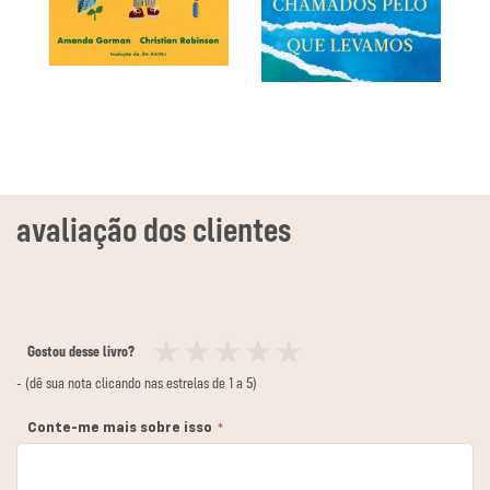
Gostou desse livro?
1
2
3
4
5
- (dê sua nota clicando nas estrelas de 1 a 5)
estrela
estrelas
estrelas
estrelas
estrelas
Conte-me mais sobre isso