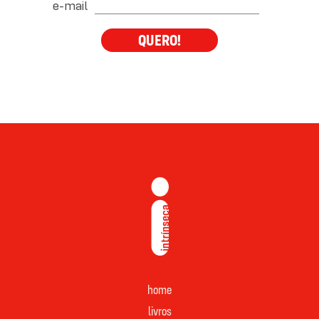
e-mail
QUERO!
home
livros