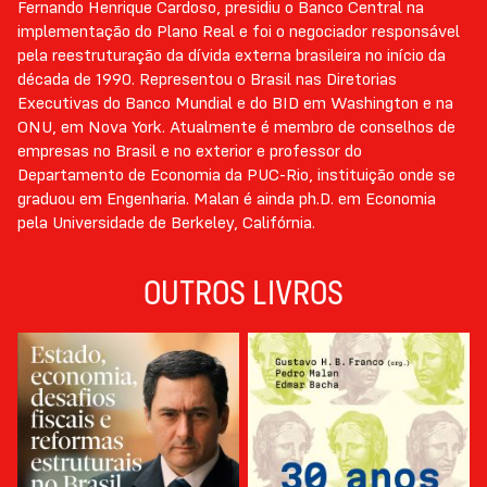
Fernando Henrique Cardoso, presidiu o Banco Central na
implementação do Plano Real e foi o negociador responsável
pela reestruturação da dívida externa brasileira no início da
década de 1990. Representou o Brasil nas Diretorias
Executivas do Banco Mundial e do BID em Washington e na
ONU, em Nova York. Atualmente é membro de conselhos de
empresas no Brasil e no exterior e professor do
Departamento de Economia da PUC-Rio, instituição onde se
graduou em Engenharia. Malan é ainda ph.D. em Economia
pela Universidade de Berkeley, Califórnia.
OUTROS LIVROS