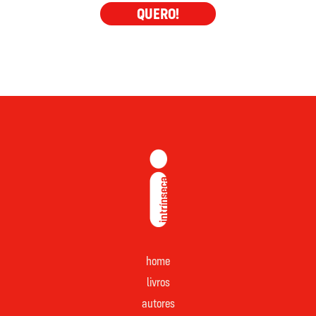
QUERO!
home
livros
autores