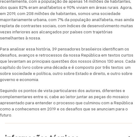
recentemente, com a população de apenas 14 milhões de habitantes,
década e é composto por três textos: um sobre
dos quais 82% eram analfabetos e 90% viviam em áreas rurais. Agora,
em 2019, com 208 milhões de habitantes, somos uma sociedade
sociedade e política, outro sobre Estado e direito, e
majoritariamente urbana, com 7% da população analfabeta, mas ainda
outro sobre governo e economia.
repleta de contrastes sociais, com índices de desenvolvimento muitas
vezes inferiores aos alcançados por países com trajetórias
Seguindo os pontos de vista particulares dos
semelhantes à nossa.
autores, diferentes e complementares entre si,
cabe ao leitor juntar as peças do mosaico
Para analisar essa história, 39 pensadores brasileiros identificam os
desafios, avanços e retrocessos da nossa República em textos curtos
apresentado para entender o processo que
que levantam as principais questões dos nossos últimos 130 anos. Cada
culminou com a República como a conhecemos em
capítulo do livro cobre uma década e é composto por três textos: um
2019 e os desafios que se anunciam para o futuro.
sobre sociedade e política, outro sobre Estado e direito, e outro sobre
governo e economia.
Seguindo os pontos de vista particulares dos autores, diferentes e
complementares entre si, cabe ao leitor juntar as peças do mosaico
apresentado para entender o processo que culminou com a República
como a conhecemos em 2019 e os desafios que se anunciam para o
futuro.