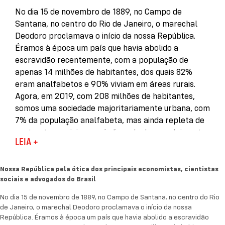
No dia 15 de novembro de 1889, no Campo de
Santana, no centro do Rio de Janeiro, o marechal
Deodoro proclamava o início da nossa República.
Éramos à época um país que havia abolido a
escravidão recentemente, com a população de
apenas 14 milhões de habitantes, dos quais 82%
eram analfabetos e 90% viviam em áreas rurais.
Agora, em 2019, com 208 milhões de habitantes,
somos uma sociedade majoritariamente urbana, com
7% da população analfabeta, mas ainda repleta de
contrastes sociais, com índices de desenvolvimento
LEIA +
muitas vezes inferiores aos alcançados por países
com trajetórias semelhantes à nossa.
Nossa República pela ótica dos principais economistas, cientistas
Para analisar essa história, 39 pensadores
sociais e advogados do Brasil
brasileiros identificam os desafios, avanços e
No dia 15 de novembro de 1889, no Campo de Santana, no centro do Rio
retrocessos da nossa República em textos curtos
de Janeiro, o marechal Deodoro proclamava o início da nossa
que levantam as principais questões dos nossos
República. Éramos à época um país que havia abolido a escravidão
últimos 130 anos. Cada capítulo do livro cobre uma