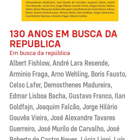
Saltar
130 ANOS EM BUSCA DA
para
o
REPUBLICA
início
da
Em busca da república
Galeria
Albert Fishlow
,
André Lara Resende
,
de
imagens
Arminio Fraga
,
Arno Wehling
,
Boris Fausto
,
Celso Lafer
,
Demosthenes Madureira
,
Edmar Lisboa Bacha
,
Gustavo Franco
,
Ilan
Goldfajn
,
Joaquim Falcão
,
Jorge Hilário
Gouvêa Vieira
,
José Alexandre Tavares
Guerreiro
,
José Murilo de Carvalho
,
José
Roberto de Castro Neves
,
Lúcia Lippi
,
Luís