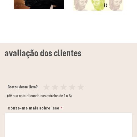
Gostou desse livro?
1
2
3
4
5
- (dê sua nota clicando nas estrelas de 1 a 5)
estrela
estrelas
estrelas
estrelas
estrelas
Conte-me mais sobre isso