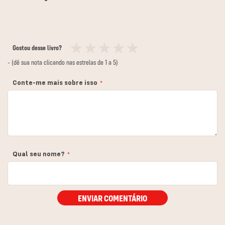
Gostou desse livro?
1
2
3
4
5
- (dê sua nota clicando nas estrelas de 1 a 5)
estrela
estrelas
estrelas
estrelas
estrelas
Conte-me mais sobre isso
Qual seu nome?
ENVIAR COMENTÁRIO