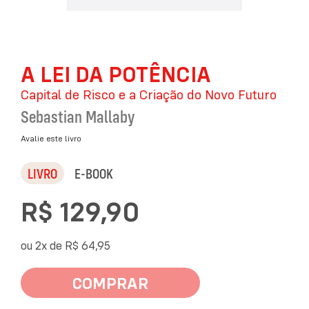
Saltar
A LEI DA POTÊNCIA
para
o
Capital de Risco e a Criação do Novo Futuro
início
da
Sebastian Mallaby
Galeria
de
Avalie este livro
imagens
LIVRO
E-BOOK
R$ 129,90
ou 2x de
R$ 64,95
COMPRAR