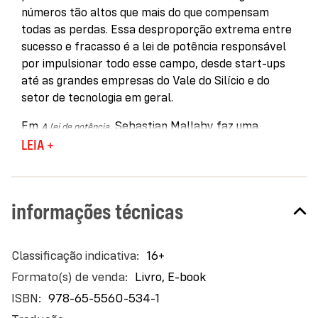
números tão altos que mais do que compensam
todas as perdas. Essa desproporção extrema entre
sucesso e fracasso é a lei de potência responsável
por impulsionar todo esse campo, desde start-ups
até as grandes empresas do Vale do Silício e do
setor de tecnologia em geral.
Em
, Sebastian Mallaby faz uma
A lei de potência
incursão profunda na indústria do capital de risco
LEIA +
para esclarecer o papel que a aleatoriedade exerce
nas escolhas dos investidores. Inserindo-se nos
bastidores desse mundo exclusivo, o jornalista
informações técnicas
revela a história de alguns dos triunfos mais
emblemáticos e dos desastres mais infames do Vale
do Silício — o pouco convencional nascimento da
Mais
16+
Apple, o carro elétrico de Elon Musk, e até a
informações
Livro, E-book
avalanche de dinheiro que estimulou a postura
arrogante de empresas como a WeWork e a Uber.
978-65-5560-534-1