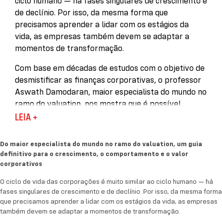
ciclo humano — há fases singulares de crescimento e
de declínio. Por isso, da mesma forma que
precisamos aprender a lidar com os estágios da
vida, as empresas também devem se adaptar a
momentos de transformação.
Com base em décadas de estudos com o objetivo de
desmistificar as finanças corporativas, o professor
Aswath Damodaran, maior especialista do mundo no
ramo do valuation, nos mostra que é possível
otimizar a gestão e as decisões de investimentos.
LEIA +
Para isso, é preciso compreender melhor como as
corporações amadurecem e as características de
Do maior especialista do mundo no ramo do valuation, um guia
cada uma de suas fases.
definitivo para o crescimento, o comportamento e o valor
corporativos
Referência no mundo das finanças, neste livro
O ciclo de vida das corporações é muito similar ao ciclo humano — há
Damodaran se aprofunda sobre os marcadores
fases singulares de crescimento e de declínio. Por isso, da mesma forma
indicativos das fases do ciclo de vida corporativo; os
que precisamos aprender a lidar com os estágios da vida, as empresas
motivos por que o formato e o
do ciclo varia
timing
também devem se adaptar a momentos de transformação.
em diferentes setores; os desafios específicos