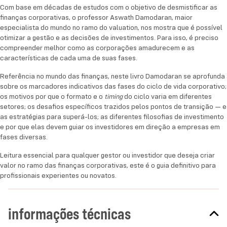
Com base em décadas de estudos com o objetivo de desmistificar as
trazidos pelos pontos de transição — e as
finanças corporativas, o professor Aswath Damodaran, maior
estratégias para superá-los; as diferentes filosofias
especialista do mundo no ramo do valuation, nos mostra que é possível
de investimento e por que elas devem guiar os
otimizar a gestão e as decisões de investimentos. Para isso, é preciso
investidores em direção a empresas em fases
compreender melhor como as corporações amadurecem e as
diversas.
características de cada uma de suas fases.
Referência no mundo das finanças, neste livro Damodaran se aprofunda
Leitura essencial para qualquer gestor ou investidor
sobre os marcadores indicativos das fases do ciclo de vida corporativo;
que deseja criar valor no ramo das finanças
os motivos por que o formato e o
do ciclo varia em diferentes
timing
corporativas, este é o guia definitivo para
setores; os desafios específicos trazidos pelos pontos de transição — e
profissionais experientes ou novatos.
as estratégias para superá-los; as diferentes filosofias de investimento
e por que elas devem guiar os investidores em direção a empresas em
fases diversas.
Leitura essencial para qualquer gestor ou investidor que deseja criar
valor no ramo das finanças corporativas, este é o guia definitivo para
profissionais experientes ou novatos.
informações técnicas