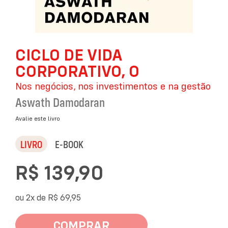
Saltar
CICLO DE VIDA
para
o
CORPORATIVO, O
início
da
Nos negócios, nos investimentos e na gestão
Galeria
Aswath Damodaran
de
imagens
Avalie este livro
LIVRO
E-BOOK
R$ 139,90
ou 2x de
R$ 69,95
COMPRAR