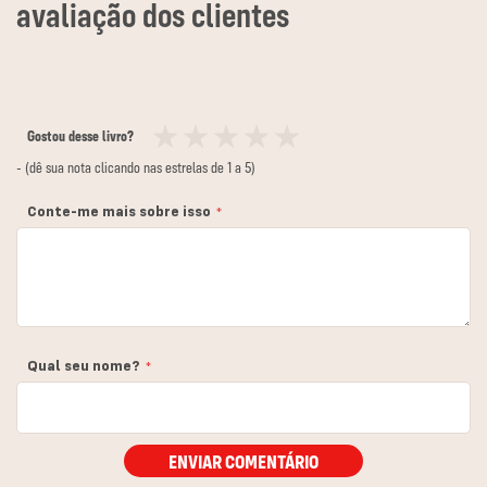
Gostou desse livro?
1
2
3
4
5
- (dê sua nota clicando nas estrelas de 1 a 5)
estrela
estrelas
estrelas
estrelas
estrelas
Conte-me mais sobre isso
Qual seu nome?
ENVIAR COMENTÁRIO