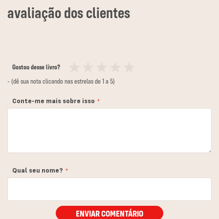
Gostou desse livro?
1
2
3
4
5
- (dê sua nota clicando nas estrelas de 1 a 5)
estrela
estrelas
estrelas
estrelas
estrelas
Conte-me mais sobre isso
Qual seu nome?
ENVIAR COMENTÁRIO