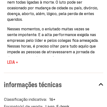
nem todas ligadas à morte. O luto pode ser
ocasionado por mudança de cidade ou país, divórcio,
doença, aborto, além, lógico, pela perda de entes
queridos.
Nesses momentos, o enlutado muitas vezes se
sente impotente. E a alta performance exigida nas
empresas pelo líder e pelos colegas fica ameaçada.
Nessas horas, é preciso olhar para tudo aquilo que
impede as pessoas de atravessarem a jornada da
dor e compreender que a forma como as
LEIA +
organizações lidam com o luto de um colaborador
pode ser crucial para o processo de cura.
Para que o mundo corporativo não seja responsável
informações técnicas
por potencializar o mal-estar e desencadear
processos de adoecimento, como a depressão e o
burnout, é preciso humanizar o ambiente. Mas ainda
Mais
16+
são raros os líderes que, além de olhar e se
informações
Livro, E-book