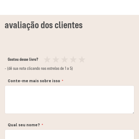
Gostou desse livro?
1
2
3
4
5
- (dê sua nota clicando nas estrelas de 1 a 5)
estrela
estrelas
estrelas
estrelas
estrelas
Conte-me mais sobre isso
Qual seu nome?