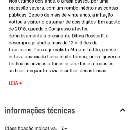
Nos últimos dois anos, o Brasil passou por uma
recessão severa, com um rombo inédito nas contas
públicas. Depois de mais de vinte anos, a inflação
voltou a visitar o patamar de dois dígitos. Em agosto
de 2016, quando o Congresso afastou
definitivamente a presidente Dilma Rousseff, o
desemprego abatia mais de 12 milhões de
brasileiros. Para a jornalista Míriam Leitão, a crise
estava anunciada havia muito tempo, pois o governo
fechou os ouvidos a todos os alertas e a todas as
críticas, enquanto fazia escolhas desastrosas.
O colunismo diário obriga o jornalista ao esforço de
LEIA +
tentar ver além dos acontecimentos imediatos. Em
A verdade é teimosa, encontram-se 118 textos
produzidos desde 2010, quando falar em crise
informações técnicas
econômica parecia um verdadeiro atrevimento, até
novembro de 2016, quando o governo Temer
atravessava momentos de grande instabilidade
Mais
16+