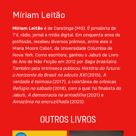
sociedade brasileira.”
Edmar Bacha, em
O Globo
Míriam Leitão
Míriam Leitão
é de Caratinga (MG). É jornalista de
TV, rádio, jornal e mídia digital. Em cinquenta anos de
profissão, recebeu diversos prêmios, entre eles o
Maria Moors Cabot, da Universidade Columbia de
Nova York. Como escritora, ganhou o Jabuti de Livro
do Ano de Não Ficção em 2012 por
Saga brasileira
.
Também pela Intrínseca publicou
História do futuro:
o horizonte do Brasil no século XXI
(2015),
A
verdade é teimosa
(2017), a coletânea de crônicas
Refúgio no sábado
(2018), com a qual foi finalista do
Jabuti,
A democracia na armadilha
(2021) e
Amazônia na encruzilhada
(2023).
OUTROS LIVROS