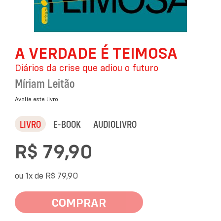
Saltar
A VERDADE É TEIMOSA
para
o
Diários da crise que adiou o futuro
início
da
Míriam Leitão
Galeria
de
Avalie este livro
imagens
LIVRO
E-BOOK
AUDIOLIVRO
R$ 79,90
ou 1x de
R$ 79,90
COMPRAR