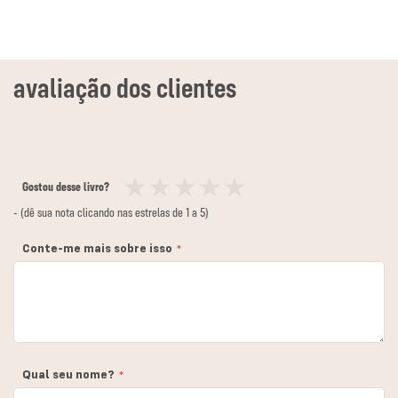
Gostou desse livro?
1
2
3
4
5
- (dê sua nota clicando nas estrelas de 1 a 5)
estrela
estrelas
estrelas
estrelas
estrelas
Conte-me mais sobre isso
Qual seu nome?