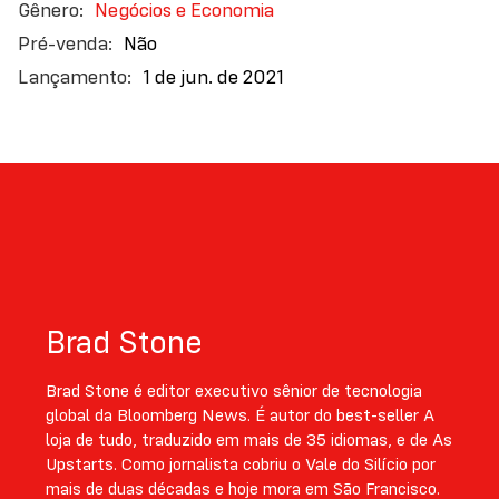
Negócios e Economia
Não
1 de jun. de 2021
Brad Stone
Brad Stone é editor executivo sênior de tecnologia
global da Bloomberg News. É autor do best-seller A
loja de tudo, traduzido em mais de 35 idiomas, e de As
Upstarts. Como jornalista cobriu o Vale do Silício por
mais de duas décadas e hoje mora em São Francisco.