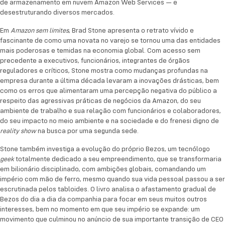
de armazenamento em nuvem Amazon Web Services — e
práticas de negócios da Amazon, do seu ambiente de
desestruturando diversos mercados.
trabalho e sua relação com funcionários e
colaboradores, do seu impacto no meio ambiente e
Em
, Brad Stone apresenta o retrato vívido e
Amazon sem limites
fascinante de como uma novata no varejo se tornou uma das entidades
na sociedade e do frenesi digno de
na
reality show
mais poderosas e temidas na economia global. Com acesso sem
busca por uma segunda sede.
precedente a executivos, funcionários, integrantes de órgãos
reguladores e críticos, Stone mostra como mudanças profundas na
Stone também investiga a evolução do próprio
empresa durante a última década levaram a inovações drásticas, bem
Bezos, um tecnólogo
totalmente dedicado a seu
geek
como os erros que alimentaram uma percepção negativa do público a
empreendimento, que se transformaria em
respeito das agressivas práticas de negócios da Amazon, do seu
bilionário disciplinado, com ambições globais,
ambiente de trabalho e sua relação com funcionários e colaboradores,
do seu impacto no meio ambiente e na sociedade e do frenesi digno de
comandando um império com mão de ferro, mesmo
na busca por uma segunda sede.
reality show
quando sua vida pessoal passou a ser escrutinada
pelos tabloides. O livro analisa o afastamento
Stone também investiga a evolução do próprio Bezos, um tecnólogo
gradual de Bezos do dia a dia da companhia para
totalmente dedicado a seu empreendimento, que se transformaria
geek
em bilionário disciplinado, com ambições globais, comandando um
focar em seus muitos outros interesses, bem no
império com mão de ferro, mesmo quando sua vida pessoal passou a ser
momento em que seu império se expande: um
escrutinada pelos tabloides. O livro analisa o afastamento gradual de
movimento que culminou no anúncio de sua
Bezos do dia a dia da companhia para focar em seus muitos outros
importante transição de CEO para presidente
interesses, bem no momento em que seu império se expande: um
executivo.
movimento que culminou no anúncio de sua importante transição de CEO