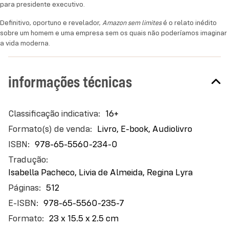
para presidente executivo.
Definitivo, oportuno e revelador,
é o
Amazon sem limites
Definitivo, oportuno e revelador,
é o relato inédito
Amazon sem limites
relato inédito sobre um homem e uma empresa sem
sobre um homem e uma empresa sem os quais não poderíamos imaginar
os quais não poderíamos imaginar a vida moderna.
a vida moderna.
informações técnicas
Mais
16+
informações
Livro, E-book, Audiolivro
978-65-5560-234-0
Isabella Pacheco, Livia de Almeida, Regina Lyra
512
978-65-5560-235-7
23 x 15.5 x 2.5 cm