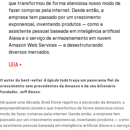
que transformou de forma silenciosa nosso modo de
fazer compras pela internet. Desde então, a
empresa tem passado por um crescimento
exponencial, inventando produtos — como a
assistente pessoal baseada em inteligência artificial
Alexa e o serviço de armazenamento em nuvem
Amazon Web Services — e desestruturando
diversos mercados.
Em
, Brad Stone apresenta o
LEIA +
Amazon sem limites
retrato vívido e fascinante de como uma novata no
varejo se tornou uma das entidades mais poderosas
O autor do best-seller
A loja de tudo
traça um panorama fiel do
e temidas na economia global. Com acesso sem
crescimento sem precedentes da Amazon e de seu bilionário
precedente a executivos, funcionários, integrantes
fundador, Jeff Bezos.
de órgãos reguladores e críticos, Stone mostra
Há quase uma década, Brad Stone registrou a ascensão da Amazon, o
como mudanças profundas na empresa durante a
empreendimento pioneiro que transformou de forma silenciosa nosso
última década levaram a inovações drásticas, bem
modo de fazer compras pela internet. Desde então, a empresa tem
como os erros que alimentaram uma percepção
passado por um crescimento exponencial, inventando produtos — como
a assistente pessoal baseada em inteligência artificial Alexa e o serviço
negativa do público a respeito das agressivas