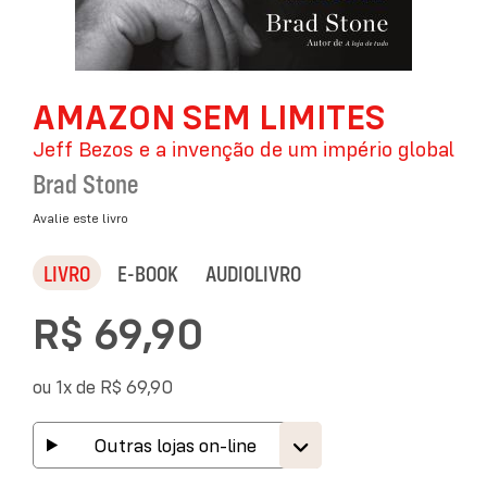
Saltar
AMAZON SEM LIMITES
para
o
Jeff Bezos e a invenção de um império global
início
da
Brad Stone
Galeria
de
Avalie este livro
imagens
LIVRO
E-BOOK
AUDIOLIVRO
R$ 69,90
ou 1x de
R$ 69,90
Outras lojas on-line