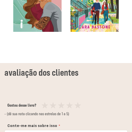
Gostou desse livro?
1
2
3
4
5
- (dê sua nota clicando nas estrelas de 1 a 5)
estrela
estrelas
estrelas
estrelas
estrelas
Conte-me mais sobre isso