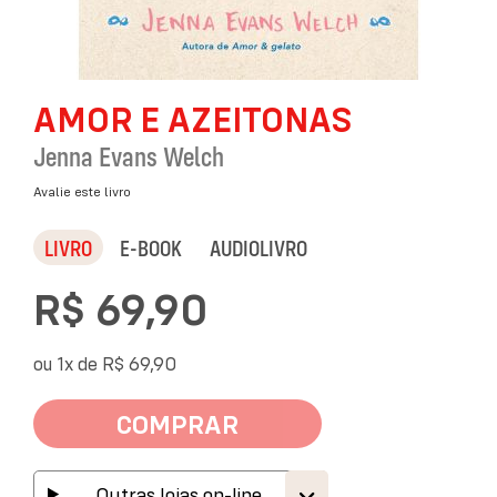
Saltar
AMOR E AZEITONAS
para
o
Jenna Evans Welch
início
da
Avalie este livro
Galeria
de
LIVRO
E-BOOK
AUDIOLIVRO
imagens
R$ 69,90
ou 1x de
R$ 69,90
COMPRAR
Outras lojas on-line