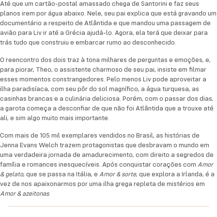
Até que um cartão-postal amassado chega de Santorini e faz seus
e a culinária deliciosa. Porém, com o passar dos dias,
planos irem por água abaixo. Nele, seu pai explica que está gravando um
a garota começa a desconfiar de que não foi
documentário a respeito de Atlântida e que mandou uma passagem de
Atlântida que a trouxe até ali, e sim algo muito mais
avião para Liv ir até a Grécia ajudá-lo. Agora, ela terá que deixar para
trás tudo que construiu e embarcar rumo ao desconhecido.
importante.
O reencontro dos dois traz à tona milhares de perguntas e emoções, e,
Com mais de 105 mil exemplares vendidos no Brasil,
para piorar, Theo, o assistente charmoso de seu pai, insiste em filmar
as histórias de Jenna Evans Welch trazem
esses momentos constrangedores. Pelo menos Liv pode aproveitar a
protagonistas que desbravam o mundo em uma
ilha paradisíaca, com seu pôr do sol magnífico, a água turquesa, as
verdadeira jornada de amadurecimento, com direito
casinhas brancas e a culinária deliciosa. Porém, com o passar dos dias,
a garota começa a desconfiar de que não foi Atlântida que a trouxe até
a segredos de família e romances inesquecíveis.
ali, e sim algo muito mais importante.
Após conquistar corações com
, que se
Amor & gelato
passa na Itália, e
, que explora a Irlanda, é
Amor & sorte
Com mais de 105 mil exemplares vendidos no Brasil, as histórias de
a vez de nos apaixonarmos por uma ilha grega
Jenna Evans Welch trazem protagonistas que desbravam o mundo em
uma verdadeira jornada de amadurecimento, com direito a segredos de
repleta de mistérios em
.
Amor & azeitonas
família e romances inesquecíveis. Após conquistar corações com
Amor
, que se passa na Itália, e
, que explora a Irlanda, é a
& gelato
Amor & sorte
vez de nos apaixonarmos por uma ilha grega repleta de mistérios em
.
Amor & azeitonas