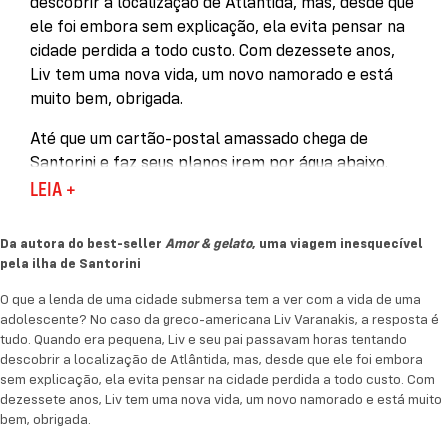
descobrir a localização de Atlântida, mas, desde que
ele foi embora sem explicação, ela evita pensar na
cidade perdida a todo custo. Com dezessete anos,
Liv tem uma nova vida, um novo namorado e está
muito bem, obrigada.
Até que um cartão-postal amassado chega de
Santorini e faz seus planos irem por água abaixo.
Nele, seu pai explica que está gravando um
LEIA +
documentário a respeito de Atlântida e que mandou
uma passagem de avião para Liv ir até a Grécia
Da autora do best-seller
Amor & gelato
, uma viagem inesquecível
ajudá-lo. Agora, ela terá que deixar para trás tudo
pela ilha de Santorini
que construiu e embarcar rumo ao desconhecido.
O que a lenda de uma cidade submersa tem a ver com a vida de uma
adolescente? No caso da greco-americana Liv Varanakis, a resposta é
O reencontro dos dois traz à tona milhares de
tudo. Quando era pequena, Liv e seu pai passavam horas tentando
perguntas e emoções, e, para piorar, Theo, o
descobrir a localização de Atlântida, mas, desde que ele foi embora
assistente charmoso de seu pai, insiste em filmar
sem explicação, ela evita pensar na cidade perdida a todo custo. Com
esses momentos constrangedores. Pelo menos Liv
dezessete anos, Liv tem uma nova vida, um novo namorado e está muito
pode aproveitar a ilha paradisíaca, com seu pôr do
bem, obrigada.
sol magnífico, a água turquesa, as casinhas brancas