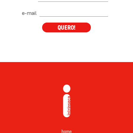
e-mail
QUERO!
home