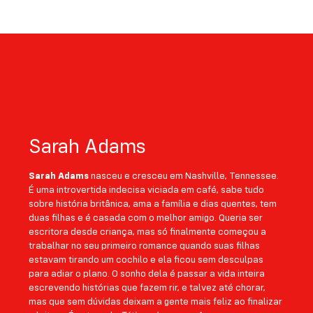
difícil para ela controlar seus sentimentos por
aquele lugar aconchegante e seu anfitrião mal-
humorado. O problema é que, no fim, até Audrey
teve que ir embora de Roma em algum momento, e
Amelia precisa enfrentar um dilema: seria possível
escapar do próprio destino?
Sarah Adams
Sarah Adams
nasceu e cresceu em Nashville, Tennessee.
É uma introvertida indecisa viciada em café, sabe tudo
sobre história britânica, ama a família e dias quen­tes, tem
duas filhas e é casada com o melhor amigo. Queria ser
escritora desde criança, mas só finalmente começou a
trabalhar no seu primeiro romance quando suas filhas
estavam tirando um cochilo e ela ficou sem desculpas
para adiar o plano. O sonho dela é passar a vida inteira
escrevendo his­tórias que fazem rir, e talvez até chorar,
mas que sem dúvidas deixam a gente mais feliz ao finalizar