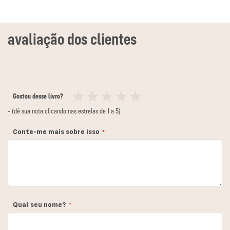
Gostou desse livro?
1
2
3
4
5
- (dê sua nota clicando nas estrelas de 1 a 5)
estrela
estrelas
estrelas
estrelas
estrelas
Conte-me mais sobre isso
Qual seu nome?