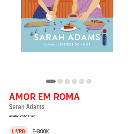
Saltar
AMOR EM ROMA
para
o
Sarah Adams
início
da
Avalie este livro
Galeria
de
LIVRO
E-BOOK
imagens