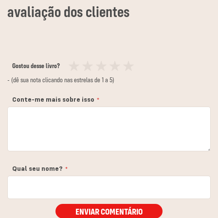
Gostou desse livro?
1
2
3
4
5
- (dê sua nota clicando nas estrelas de 1 a 5)
estrela
estrelas
estrelas
estrelas
estrelas
Conte-me mais sobre isso
Qual seu nome?
ENVIAR COMENTÁRIO