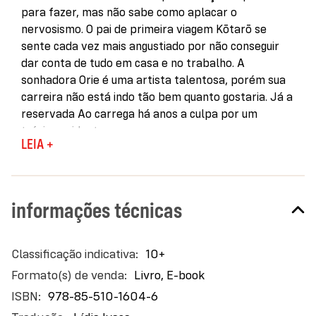
para fazer, mas não sabe como aplacar o
nervosismo. O pai de primeira viagem Kōtarō se
sente cada vez mais angustiado por não conseguir
dar conta de tudo em casa e no trabalho. A
sonhadora Orie é uma artista talentosa, porém sua
carreira não está indo tão bem quanto gostaria. Já a
reservada Ao carrega há anos a culpa por um
trágico acidente.
LEIA +
Em pouco tempo, esses quatro indiví­duos
conhecerão um lugar capaz de mudar tudo: a Clínica
Kokoro, de onde os pacien­tes quase sempre saem
informações técnicas
levando gatinhos. Com o auxílio de bichanos
adoráveis, um médico peculiar e uma enfermeira
ranzinza guiam os visitantes para uma vida melhor.
Mais
10+
Mas qual a origem desse lugar tão enigmá­tico, que
informações
Livro, E-book
receita gatos e ninguém sabe dizer exatamente onde
fica? E como funciona essa terapia tão incomum?
978-85-510-1604-6