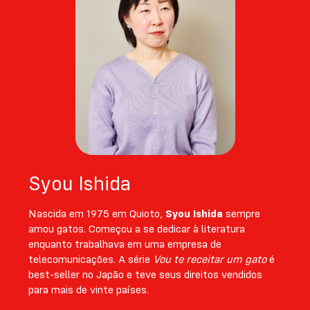
Syou Ishida
Nascida em 1975 em Quioto,
Syou Ishida
sempre
amou gatos. Começou a se dedicar à literatura
enquanto trabalhava em uma empresa de
telecomunicações. A série
Vou te receitar um gato
é
best-seller no Japão e teve seus direitos vendidos
para mais de vinte países.