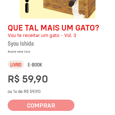
Saltar
QUE TAL MAIS UM GATO?
para
o
Vou te receitar um gato - Vol. 3
início
da
Syou Ishida
Galeria
de
Avalie este livro
imagens
LIVRO
E-BOOK
R$ 59,90
ou 1x de
R$ 59,90
COMPRAR