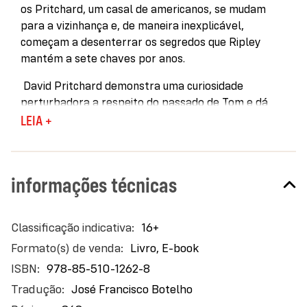
os Pritchard, um casal de americanos, se mudam
para a vizinhança e, de maneira inexplicável,
começam a desenterrar os segredos que Ripley
mantém a sete chaves por anos.
David Pritchard demonstra uma curiosidade
perturbadora a respeito do passado de Tom e dá
sinais de ter iniciado uma investigação sobre o
LEIA +
esquema de falsificação de quadros do qual o
golpista fez parte. O que poderia parecer apenas um
comportamento invasivo ganha contornos de
informações técnicas
obsessão quando David vigia a casa de Tom e vai
atrás dele e de Heloise em uma viagem ao Marrocos.
Mais
16+
De volta à Villeperce, David se empenha em uma
informações
busca nas águas do rio Loing, em Voisy, à procura de
Livro, E-book
um corpo que Tom preferia que permanecesse
978-85-510-1262-8
desaparecido. Os resultados dessa empreitada
José Francisco Botelho
levam Ripley a agir, culminando em um desfecho