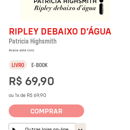
Saltar
RIPLEY DEBAIXO D’ÁGUA
para
o
Patricia Highsmith
início
da
Avalie este livro
Galeria
de
LIVRO
E-BOOK
imagens
R$ 69,90
ou 1x de
R$ 69,90
COMPRAR
Outras lojas on-line