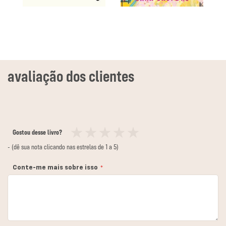
Gostou desse livro?
1
2
3
4
5
- (dê sua nota clicando nas estrelas de 1 a 5)
estrela
estrelas
estrelas
estrelas
estrelas
Conte-me mais sobre isso