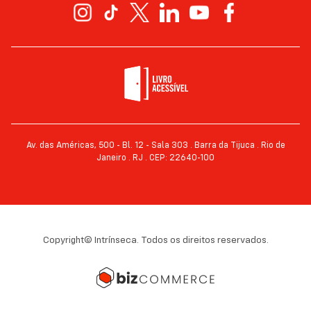
Av. das Américas, 500 - Bl. 12 - Sala 303 . Barra da Tijuca . Rio de
Janeiro . RJ . CEP: 22640-100
Copyright© Intrínseca. Todos os direitos reservados.