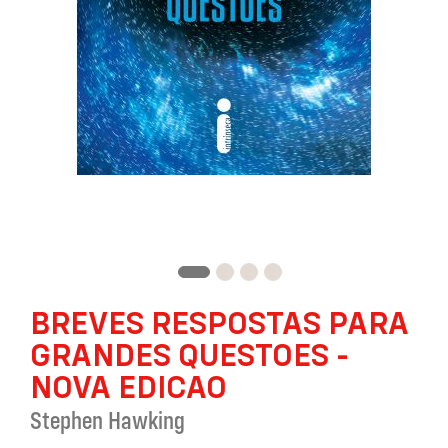
Saltar
BREVES RESPOSTAS PARA
para
o
GRANDES QUESTOES -
início
da
NOVA EDICAO
Galeria
Stephen Hawking
de
imagens