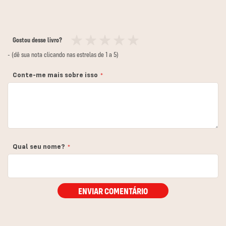
Gostou desse livro?
1
2
3
4
5
- (dê sua nota clicando nas estrelas de 1 a 5)
estrela
estrelas
estrelas
estrelas
estrelas
Conte-me mais sobre isso
Qual seu nome?
ENVIAR COMENTÁRIO