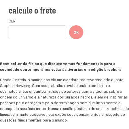
sabedoria de uma vida permeada por desafios, o
calcule o frete
físico lança luz sobre as grandes perguntas que
afligem a humanidade desde os primórdios e que
CEP
ainda hoje geram profundos debates na sociedade.
OK
Somos conduzidos a reflexões como a origem do
universo, a existência de Deus, a natureza do tempo
e o futuro da vida na Terra.
Com prefácio de Eddie Redmayne — que ganhou o
Best-seller da física que discute temas fundamentais para a
Oscar por interpretar Stephen Hawking em
A teoria
sociedade contemporânea volta às livrarias em edição brochura
de tudo
—, introdução de Kip S. Thorne — vencedor
do prêmio Nobel de Física — e posfácio comovente
Desde Einstein, o mundo não via um cientista tão reverenciado quanto
Stephen Hawking. Com seu trabalho revolucionário em física e
de Lucy Hawking, filha do autor,
Breves respostas
cosmologia, ele encantou milhões de leitores com as teorias sobre a
para grandes questões
não é apenas a última
origem do universo e a natureza dos buracos negros, além de inspirar as
mensagem de um grande gênio: é seu presente final
pessoas pela coragem e pela determinação com que lutou contra a
para a humanidade. Um vislumbre de sua genialidade
doença do neurônio motor. Nessa reunião póstuma de seus trabalhos, de
e de seu legado, dignos de um verdadeiro mestre do
linguagem muito acessível, ele expõe seus pensamentos a respeito de
questões fundamentais para o mundo.
tempo.