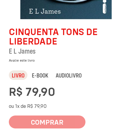
Saltar
CINQUENTA TONS DE
para
o
LIBERDADE
início
da
E L James
Galeria
de
Avalie este livro
imagens
LIVRO
E-BOOK
AUDIOLIVRO
R$ 79,90
ou 1x de
R$ 79,90
COMPRAR