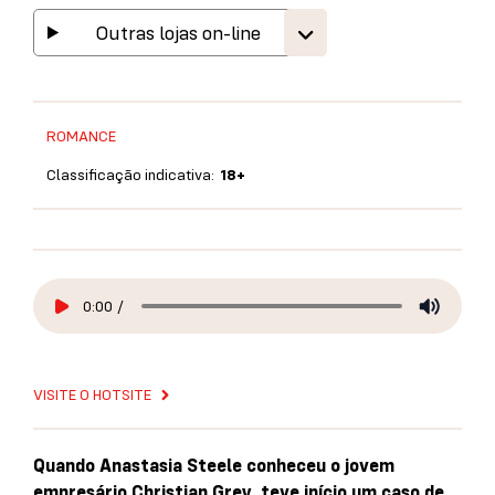
Outras lojas on-line
ROMANCE
Classificação indicativa:
18+
0:00
/
VISITE O HOTSITE
Quando Anastasia Steele conheceu o jovem
empresário Christian Grey, teve início um caso de