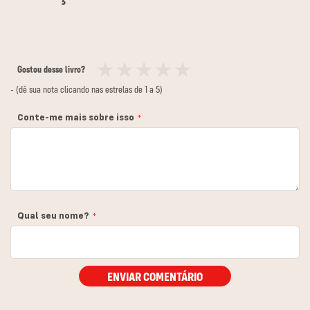
Gostou desse livro?
1
2
3
4
5
- (dê sua nota clicando nas estrelas de 1 a 5)
estrela
estrelas
estrelas
estrelas
estrelas
Conte-me mais sobre isso
Qual seu nome?
ENVIAR COMENTÁRIO