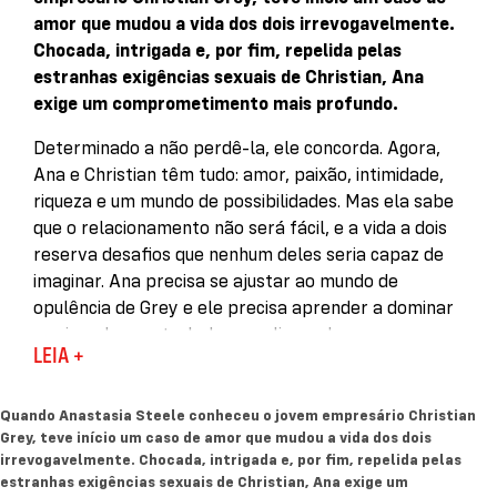
amor que mudou a vida dos dois irrevogavelmente.
Chocada, intrigada e, por fim, repelida pelas
estranhas exigências sexuais de Christian, Ana
exige um comprometimento mais profundo.
Determinado a não perdê-la, ele concorda. Agora,
Ana e Christian têm tudo: amor, paixão, intimidade,
riqueza e um mundo de possibilidades. Mas ela sabe
que o relacionamento não será fácil, e a vida a dois
reserva desafios que nenhum deles seria capaz de
imaginar. Ana precisa se ajustar ao mundo de
opulência de Grey e ele precisa aprender a dominar
seu impulso controlador e se livrar do que o
LEIA +
atormentava no passado.
Quando parece que a força dessa união vai vencer
Quando Anastasia Steele conheceu o jovem empresário Christian
qualquer obstáculo, o destino conspira para
Grey, teve início um caso de amor que mudou a vida dos dois
transformar os piores medos de Ana em realidade.
irrevogavelmente. Chocada, intrigada e, por fim, repelida pelas
estranhas exigências sexuais de Christian, Ana exige um