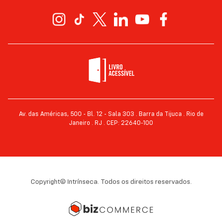
Av. das Américas, 500 - Bl. 12 - Sala 303 . Barra da Tijuca . Rio de
Janeiro . RJ . CEP: 22640-100
Copyright© Intrínseca. Todos os direitos reservados.