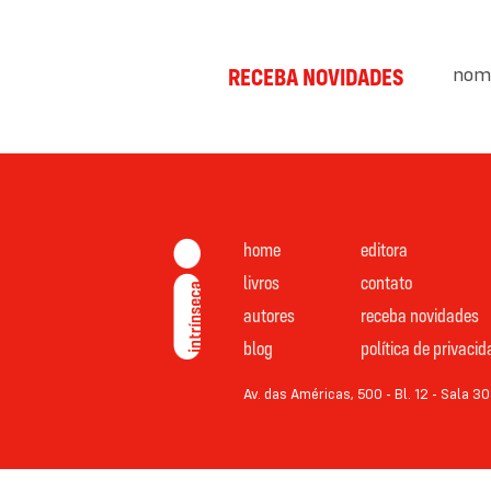
nom
RECEBA NOVIDADES
home
editora
livros
contato
autores
receba novidades
blog
política de privaci
Av. das Américas, 500 - Bl. 12 - Sala 30