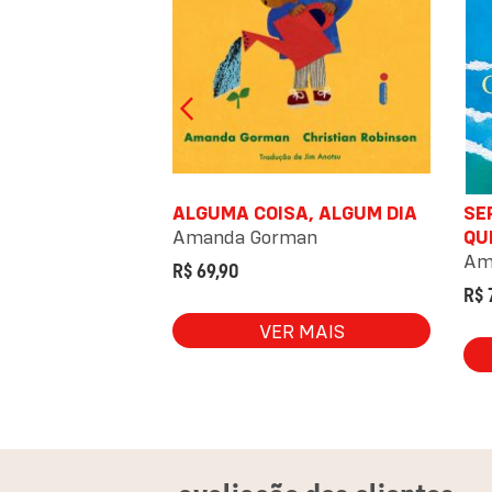
RECE SER FELIZ
ALGUMA COISA, ALGUM DIA
SE
,
Pedro Leite
Amanda Gorman
QU
Am
R$ 69,90
R$ 
 MAIS
VER MAIS