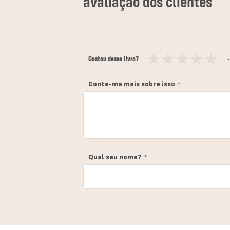
Gostou desse livro?
-
1
2
3
4
5
estrela
estrelas
estrelas
estrelas
estrelas
Conte-me mais sobre isso
Qual seu nome?