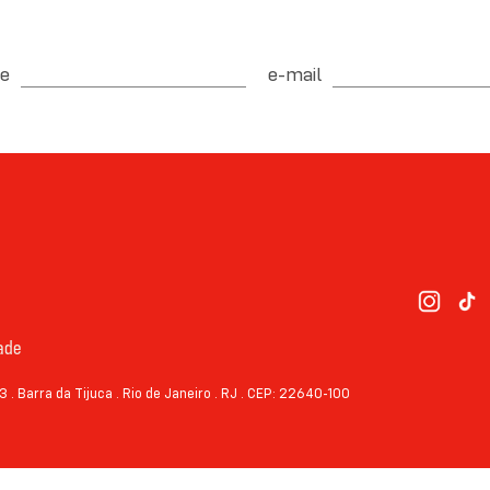
e
e-mail
dade
3 . Barra da Tijuca . Rio de Janeiro . RJ . CEP: 22640-100