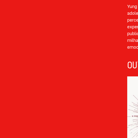
Yung
adole
perce
exper
publi
milha
emoci
OU