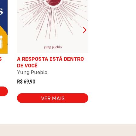
S
A RESPOSTA ESTÁ DENTRO
VOCÊ NÃO MERE
DE VOCÊ
Daniel Furlan
,
Pe
Yung Pueblo
R$ 69,90
R$ 69,90
VER 
VER MAIS