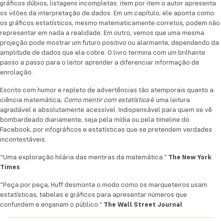
gráficos dúbios, listagens incompletas: item por item o autor apresenta
atemporais quanto a ciência matemática,
Como
os vilões da interpretação de dados. Em um capítulo, ele aponta como
mentir com estatística
é uma leitura agradável e
os gráficos estatísticos, mesmo matematicamente corretos, podem não
absolutamente acessível. Indispensável para quem
representar em nada a realidade. Em outro, vemos que uma mesma
se vê bombardeado diariamente, seja pela mídia ou
projeção pode mostrar um futuro positivo ou alarmante, dependendo da
amplitude de dados que ela cobre. O livro termina com um brilhante
pela timeline do Facebook, por infográficos e
passo a passo para o leitor aprender a diferenciar informação de
estatísticas que se pretendem verdades
enrolação.
incontestáveis.
Escrito com humor e repleto de advertências tão atemporais quanto a
“Uma exploração hilária das mentiras da
ciência matemática,
Como mentir com estatística
é uma leitura
matemática.”
The New York Times
agradável e absolutamente acessível. Indispensável para quem se vê
bombardeado diariamente, seja pela mídia ou pela timeline do
“Peça por peça, Huff desmonta o modo como os
Facebook, por infográficos e estatísticas que se pretendem verdades
incontestáveis.
marqueteiros usam estatísticas, tabelas e gráficos
para apresentar números que confundem e
“Uma exploração hilária das mentiras da matemática.”
The New York
enganam o público.”
The Wall Street Journal
Times
“Peça por peça, Huff desmonta o modo como os marqueteiros usam
estatísticas, tabelas e gráficos para apresentar números que
confundem e enganam o público.”
The Wall Street Journal