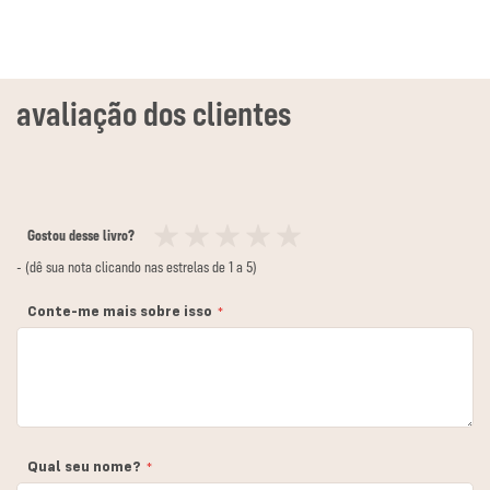
Gostou desse livro?
1
2
3
4
5
- (dê sua nota clicando nas estrelas de 1 a 5)
estrela
estrelas
estrelas
estrelas
estrelas
Conte-me mais sobre isso
Qual seu nome?