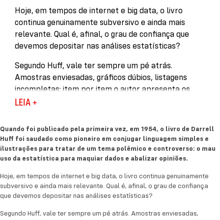
Hoje, em tempos de internet e big data, o livro
continua genuinamente subversivo e ainda mais
relevante. Qual é, afinal, o grau de confiança que
devemos depositar nas análises estatísticas?
Segundo Huff, vale ter sempre um pé atrás.
Amostras enviesadas, gráficos dúbios, listagens
incompletas: item por item o autor apresenta os
vilões da interpretação de dados. Em um capítulo,
LEIA +
ele aponta como os gráficos estatísticos, mesmo
matematicamente corretos, podem não
Quando foi publicado pela primeira vez, em 1954, o livro de Darrell
representar em nada a realidade. Em outro, vemos
Huff foi saudado como pioneiro em conjugar linguagem simples e
que uma mesma projeção pode mostrar um futuro
ilustrações para tratar de um tema polêmico e controverso: o mau
uso da estatística para maquiar dados e abalizar opiniões.
positivo ou alarmante, dependendo da amplitude de
dados que ela cobre. O livro termina com um
Hoje, em tempos de internet e big data, o livro continua genuinamente
brilhante passo a passo para o leitor aprender a
subversivo e ainda mais relevante. Qual é, afinal, o grau de confiança
diferenciar informação de enrolação.
que devemos depositar nas análises estatísticas?
Segundo Huff, vale ter sempre um pé atrás. Amostras enviesadas,
Escrito com humor e repleto de advertências tão