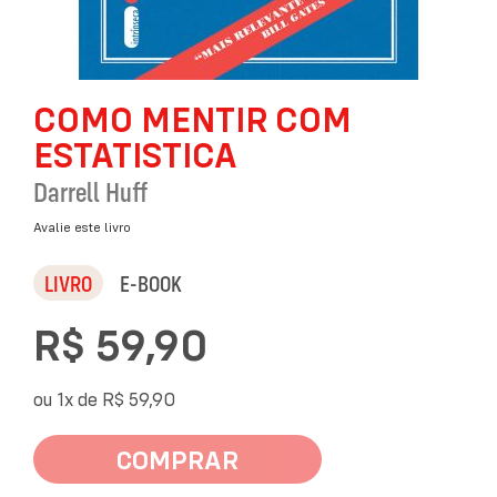
Saltar
COMO MENTIR COM
para
o
ESTATISTICA
início
da
Darrell Huff
Galeria
de
Avalie este livro
imagens
LIVRO
E-BOOK
R$ 59,90
ou 1x de
R$ 59,90
COMPRAR