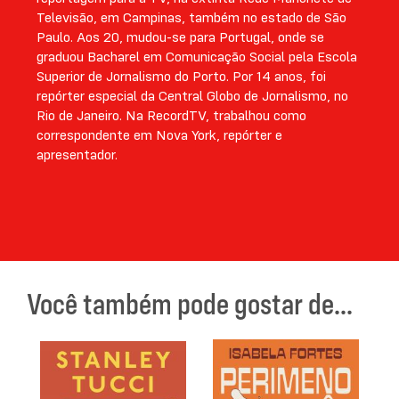
Televisão, em Campinas, também no estado de São
Paulo. Aos 20, mudou-se para Portugal, onde se
graduou Bacharel em Comunicação Social pela Escola
Superior de Jornalismo do Porto. Por 14 anos, foi
repórter especial da Central Globo de Jornalismo, no
Rio de Janeiro. Na RecordTV, trabalhou como
correspondente em Nova York, repórter e
apresentador.
Você também pode gostar de...