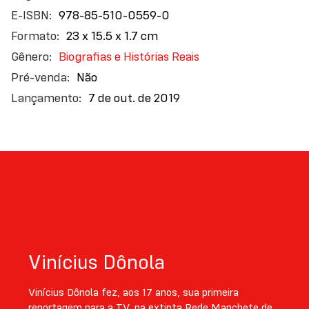
salientar casos que passariam despercebidos sem o
978-85-510-0559-0
olhar jornalístico. No livro, Dônola também não se
23 x 15.5 x 1.7 cm
furta a expressar seu envolvimento pessoal com as
matérias.
Histórias das histórias que contei
é para
Biografias e Histórias Reais
todos que algum dia tiveram curiosidade de saber
Não
como é estar na pele de um jornalista e para
7 de out. de 2019
aqueles que sonham em um dia ocupar papel de
destaque nas redações de notícias do país.
Vinícius Dônola
Vinícius Dônola fez, aos 17 anos, sua primeira
reportagem para a TV, na extinta Rede Manchete de