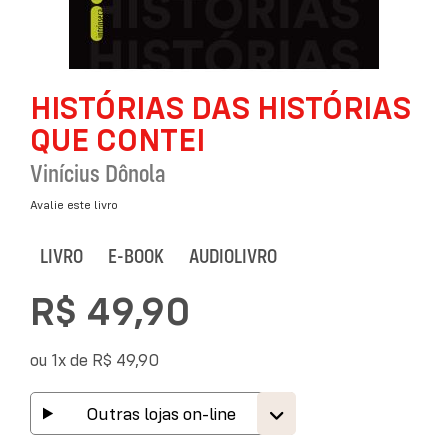
Saltar
HISTÓRIAS DAS HISTÓRIAS
para
o
QUE CONTEI
início
da
Vinícius Dônola
Galeria
de
Avalie este livro
imagens
LIVRO
E-BOOK
AUDIOLIVRO
R$ 49,90
ou 1x de
R$ 49,90
Outras lojas on-line