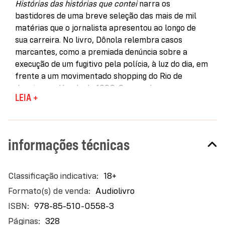
Histórias das histórias que contei
narra os
bastidores de uma breve seleção das mais de mil
matérias que o jornalista apresentou ao longo de
sua carreira. No livro, Dônola relembra casos
marcantes, como a premiada denúncia sobre a
execução de um fugitivo pela polícia, à luz do dia, em
frente a um movimentado shopping do Rio de
Janeiro na década de 1990. Ou quando, ao se
LEIA +
debruçar sobre o assassinato da vereadora Marielle
Franco, descobriu que a arma utilizada no crime era
diferente da considerada inicialmente pela
investigação.
informações técnicas
Ao relembrar alguns de seus trabalhos mais
marcantes, Dônola presenteia seus telespectadores
Mais
18+
– agora leitores – com os bastidores de uma
informações
Audiolivro
profissão que, em nome do compromisso com a
informação, muitas vezes expõe seus profissionais a
978-85-510-0558-3
situações limite, ao mesmo tempo que possibilita
328