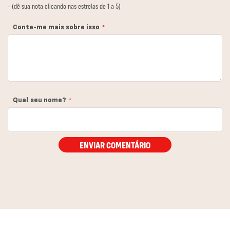
1
2
3
4
5
- (dê sua nota clicando nas estrelas de 1 a 5)
estrela
estrelas
estrelas
estrelas
estrelas
Conte-me mais sobre isso
Qual seu nome?
ENVIAR COMENTÁRIO