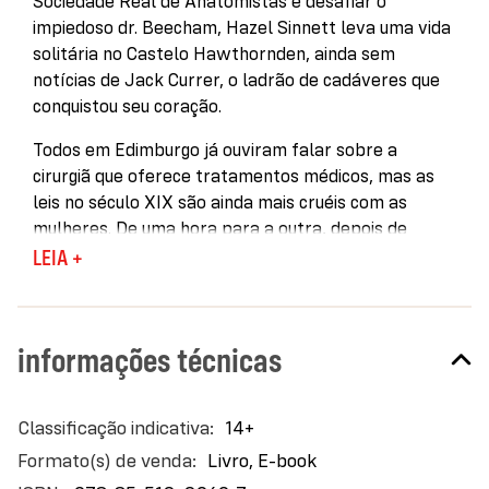
Sociedade Real de Anatomistas e desafiar o
impiedoso dr. Beecham, Hazel Sinnett leva uma vida
solitária no Castelo Hawthornden, ainda sem
notícias de Jack Currer, o ladrão de cadáveres que
conquistou seu coração.
Todos em Edimburgo já ouviram falar sobre a
cirurgiã que oferece tratamentos médicos, mas as
leis no século XIX são ainda mais cruéis com as
mulheres. De uma hora para a outra, depois de
salvar a vida de uma paciente, Hazel é condenada à
LEIA +
prisão.
Os dias dela podem estar contados, e a garota já
informações técnicas
não sabe qual será seu destino. Até que é libertada
pela família real, com a condição de se tornar
médica da princesa Charlotte, neta adoecida do rei
Mais
14+
George III. Especialistas renomados tentaram
informações
diagnosticar a princesa, sem sucesso, e agora o
Livro, E-book
futuro da Coroa está nas mãos de Hazel.