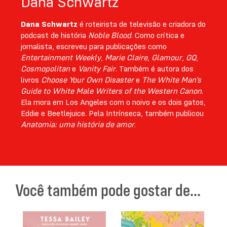
Dana Schwartz
Dana Schwartz
é roteirista de televisão e criadora do
podcast de história
Noble Blood
. Como crítica e
jornalista, escreveu para publicações como
Entertainment Weekly
,
Marie Claire
,
Glamour
,
GQ
,
Cosmopolitan
e
Vanity Fair
. Também é autora dos
livros
Choose Your Own Disaster
e
The White Man’s
Guide to White Male Writers of the Western Canon
.
Ela mora em Los Angeles com o noivo e os dois gatos,
Eddie e Beetlejuice. Pela Intrínseca, também publicou
Anatomia: uma história de amor
.
Você também pode gostar de...