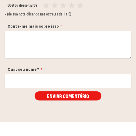
Gostou desse livro?
1
2
3
4
5
- (dê sua nota clicando nas estrelas de 1 a 5)
estrela
estrelas
estrelas
estrelas
estrelas
Conte-me mais sobre isso
Qual seu nome?
ENVIAR COMENTÁRIO