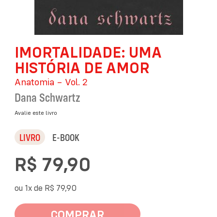
Saltar
IMORTALIDADE: UMA
para
o
HISTÓRIA DE AMOR
início
da
Anatomia – Vol. 2
Galeria
Dana Schwartz
de
imagens
Avalie este livro
LIVRO
E-BOOK
R$ 79,90
ou 1x de
R$ 79,90
COMPRAR