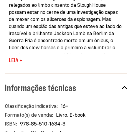
relegados ao limbo cinzento da Slough House
possam estar no cerne de uma investigação capaz
de mexer com os alicerces da espionagem. Mas
quando um espião das antigas que esteve ao lado do
irascível e brilhante Jackson Lamb na Berlim da
Guerra Fria é encontrado morto em um ônibus, o
líder dos slow horses é o primeiro a vislumbrar o
eco de uma conspiração já há muito esquecida.
LEIA +
Num emaranhado de rastros aparentemente
sombrios, um fantasma do passado ganha
relevância pela primeira vez em décadas: Alexander
Popov, o nome por trás da lenda destinada a fazer o
informações técnicas
Serviço andar em círculos, seguindo pistas
irrelevantes; seguindo os rastros de um passado
distante que levam a um minúsculo vilarejo, ainda
Mais
16+
mais insignificante, no coração da Inglaterra. No
informações
Livro, E-book
entanto, no jogo de espelhos dos agentes secretos,
978-85-510-1634-3
quase nada se prova fruto do acaso.