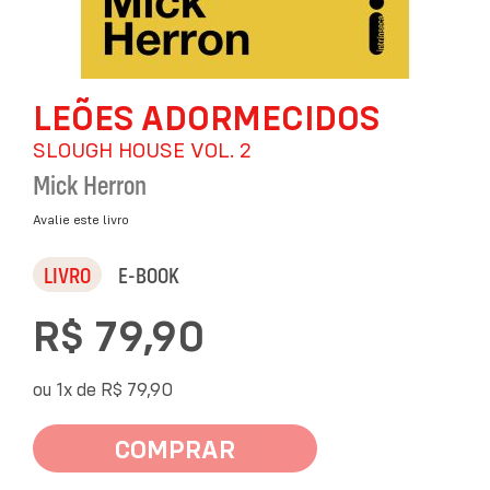
Saltar
LEÕES ADORMECIDOS
para
o
SLOUGH HOUSE VOL. 2
início
da
Mick Herron
Galeria
de
Avalie este livro
imagens
LIVRO
E-BOOK
R$ 79,90
ou 1x de
R$ 79,90
COMPRAR