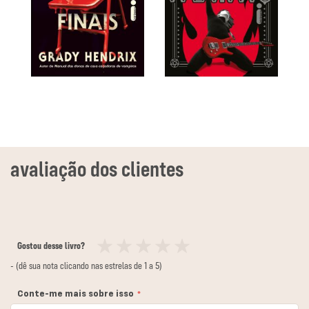
Gostou desse livro?
1
2
3
4
5
- (dê sua nota clicando nas estrelas de 1 a 5)
estrela
estrelas
estrelas
estrelas
estrelas
Conte-me mais sobre isso