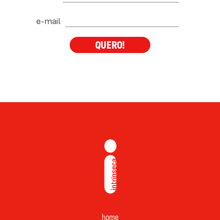
e-mail
QUERO!
home