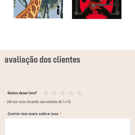
Gostou desse livro?
1
2
3
4
5
- (dê sua nota clicando nas estrelas de 1 a 5)
estrela
estrelas
estrelas
estrelas
estrelas
Conte-me mais sobre isso