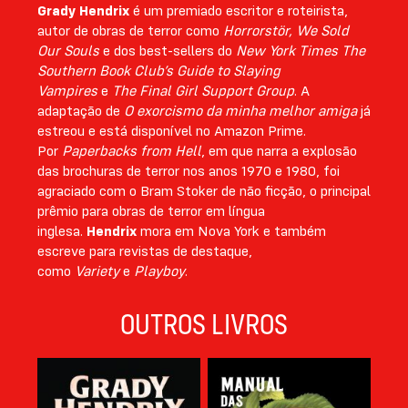
Grady Hendrix
é um premiado escritor e roteirista,
autor de obras de terror como
Horrorstör, We Sold
Our Souls
e dos best-sellers do
New York Times
The
Southern Book Club’s Guide to Slaying
Vampires
e
The Final Girl Support Group
. A
adaptação de
O exorcismo da minha melhor amiga
já
estreou e está disponível no Amazon Prime.
Por
Paperbacks from Hell
, em que narra a explosão
das brochuras de terror nos anos 1970 e 1980, foi
agraciado com o Bram Stoker de não ficção, o principal
prêmio para obras de terror em língua
inglesa.
Hendrix
mora em Nova York e também
escreve para revistas de destaque,
como
Variety
e
Playboy
.
OUTROS LIVROS