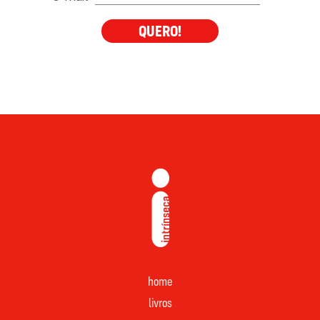
QUERO!
home
livros