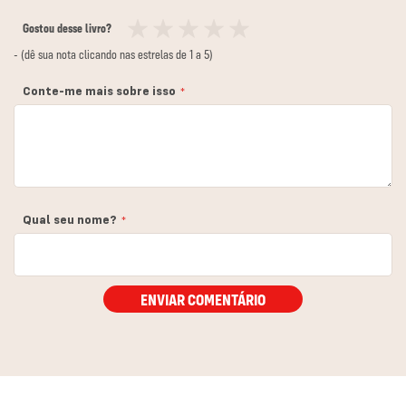
Gostou desse livro?
1
2
3
4
5
- (dê sua nota clicando nas estrelas de 1 a 5)
estrela
estrelas
estrelas
estrelas
estrelas
Conte-me mais sobre isso
Qual seu nome?
ENVIAR COMENTÁRIO