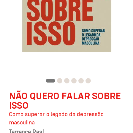
Saltar
NÃO QUERO FALAR SOBRE
para
o
ISSO
início
da
Como superar o legado da depressão
Galeria
masculina
de
imagens
Terrence Real