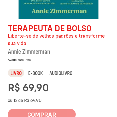
Saltar
TERAPEUTA DE BOLSO
para
o
Liberte-se de velhos padrões e transforme
início
da
sua vida
Galeria
Annie Zimmerman
de
imagens
Avalie este livro
LIVRO
E-BOOK
AUDIOLIVRO
R$ 69,90
ou 1x de
R$ 69,90
COMPRAR