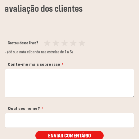
Gostou desse livro?
1
2
3
4
5
- (dê sua nota clicando nas estrelas de 1 a 5)
estrela
estrelas
estrelas
estrelas
estrelas
Conte-me mais sobre isso
Qual seu nome?
ENVIAR COMENTÁRIO