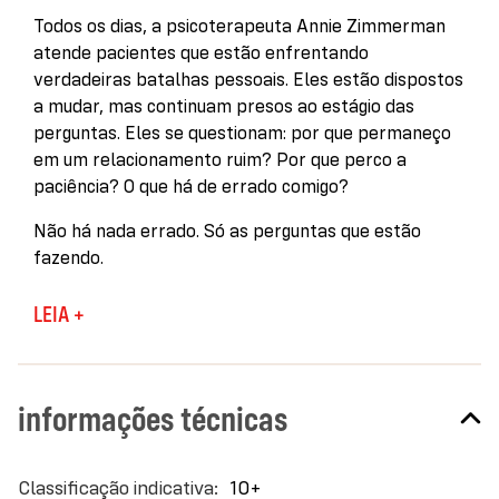
Todos os dias, a psicoterapeuta Annie Zimmerman
atende pacientes que estão enfrentando
verdadeiras batalhas pessoais. Eles estão dispostos
a mudar, mas continuam presos ao estágio das
perguntas. Eles se questionam: por que permaneço
em um relacionamento ruim? Por que perco a
paciência? O que há de errado comigo?
Não há nada errado. Só as perguntas que estão
fazendo.
Depois de anos ouvindo esses questionamentos na
LEIA +
prática clínica, Zimmerman decidiu compartilhar os
conhecimentos e as técnicas que utiliza em seu
consultório. A autora detalha conceitos complexos
informações técnicas
de forma didática e oferece exercícios simples,
mostrando que, se compreendermos como o início
da vida molda nossas atitudes quando adultos,
Mais
10+
podemos começar a fazer as perguntas certas para