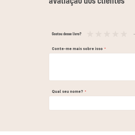
Gostou desse livro?
-
1
2
3
4
5
estrela
estrelas
estrelas
estrelas
estrelas
Conte-me mais sobre isso
Qual seu nome?