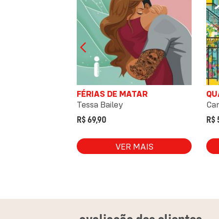
IDA
FÉRIAS DE MATAR
QU
all
Tessa Bailey
Car
R$ 69,90
R$ 
 MAIS
VER MAIS