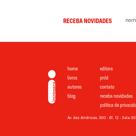
nom
RECEBA NOVIDADES
home
editora
livros
pnld
autores
contato
blog
receba novidades
política de privaci
Av. das Américas, 500 - Bl. 12 - Sala 30