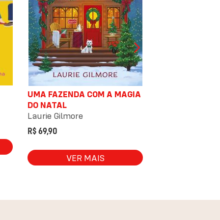
UMA FAZENDA COM A MAGIA
O SOBREVIVEN
DO NATAL
MORRER NO FIN
Laurie Gilmore
Adam Silvera
R$ 69,90
R$ 84,90
VER MAIS
VER 