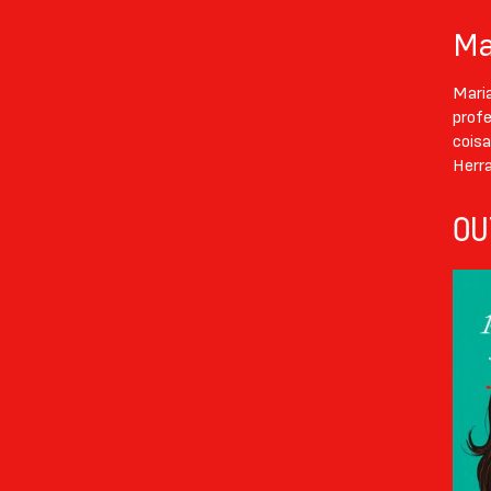
Ma
Maria
profe
cois
Herra
OU