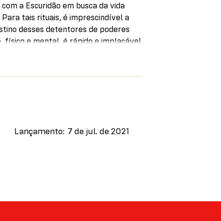
a com a Escuridão em busca da vida
 Para tais rituais, é imprescindível a
stino desses detentores de poderes
, físico e mental, é rápido e implacável.
pela família da mãe de Gaspar, remontam
a Escuridão foi trazido da África para a
entina.
 com terrores bem reais neste romance
sas cujos interiores sofrem mutações,
nimagináveis, rituais com sacrifícios
Lançamento
7 de jul. de 2021
r, andanças na Londres psicodélica dos
umanas, liturgias sexuais enigmáticas e a
ecidos, a chegada incerta da democracia
enos Aires.
olve na mesma medida, de uma das
América Latina atualmente.