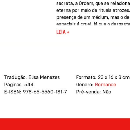
secreta, a Ordem, que se relacion
eterna por meio de rituais atrozes.
presença de um médium, mas o de
especiais é cruel, já que o desgaste
As origens da Ordem, comandada 
LEIA +
a séculos, quando o conhecimento d
Inglaterra e dali se estendeu à Arg
O terror sobrenatural se mistura
perturbador e deslumbrante –– ca
passagens que escondem monstros i
Tradução
Elisa Menezes
Formato
23 x 16 x 3 cm
humanos que envolvem êxtase e do
Páginas
544
Gênero
Romance
anos 1960, fetiche por pálpebras h
E-ISBN
978-65-5560-181-7
repressão da ditadura, os desapar
Pré-venda
Não
e os primeiros casos de aids em Bu
Um romance que amedronta e env
escritoras mais proeminentes da 