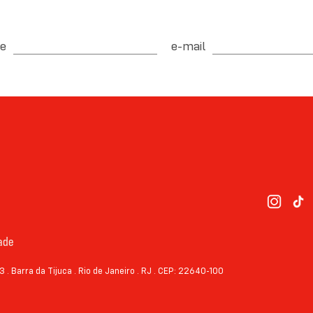
e
e-mail
dade
3 . Barra da Tijuca . Rio de Janeiro . RJ . CEP: 22640-100