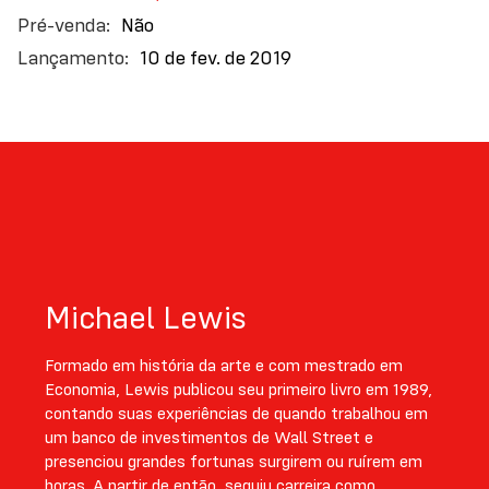
Não
ignorância? De que forma o desprezo pelo
conhecimento demonstrado por aqueles em posição
10 de fev. de 2019
de liderança ameaça a existência da humanidade?
Um retrato sombrio do período de transição e dos
primeiros meses do governo Trump.
Michael Lewis
Formado em história da arte e com mestrado em
Economia, Lewis publicou seu primeiro livro em 1989,
contando suas experiências de quando trabalhou em
um banco de investimentos de Wall Street e
presenciou grandes fortunas surgirem ou ruírem em
horas. A partir de então, seguiu carreira como