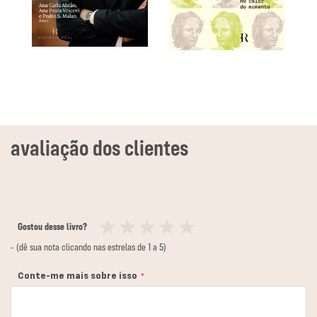
Gostou desse livro?
1
2
3
4
5
- (dê sua nota clicando nas estrelas de 1 a 5)
estrela
estrelas
estrelas
estrelas
estrelas
Conte-me mais sobre isso