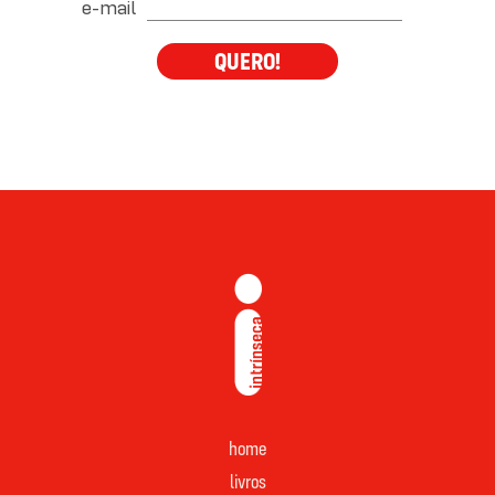
e-mail
QUERO!
home
livros