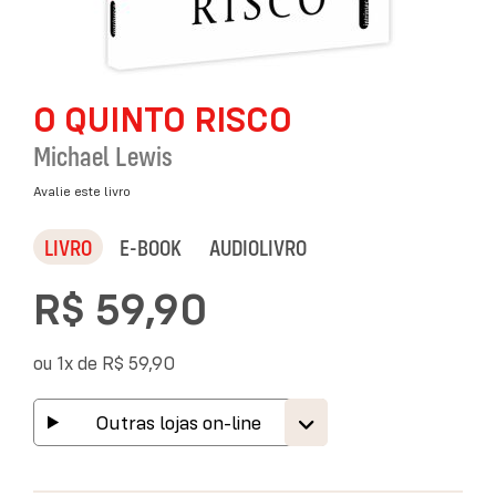
Saltar
O QUINTO RISCO
para
o
Michael Lewis
início
da
Avalie este livro
Galeria
de
LIVRO
E-BOOK
AUDIOLIVRO
imagens
R$ 59,90
ou 1x de
R$ 59,90
Outras lojas on-line