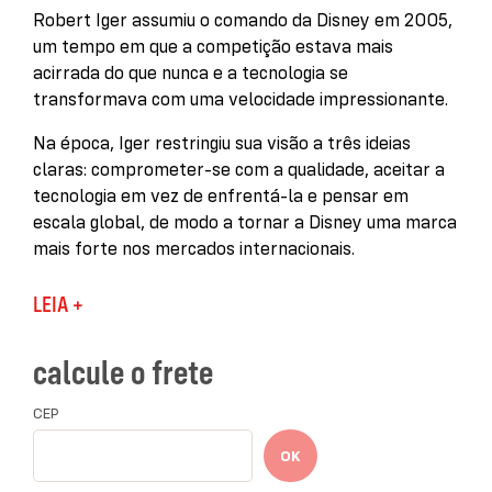
Robert Iger assumiu o comando da Disney em 2005,
um tempo em que a competição estava mais
acirrada do que nunca e a tecnologia se
transformava com uma velocidade impressionante.
Na época, Iger restringiu sua visão a três ideias
claras: comprometer-se com a qualidade, aceitar a
tecnologia em vez de enfrentá-la e pensar em
escala global, de modo a tornar a Disney uma marca
mais forte nos mercados internacionais.
Quinze anos depois, a Disney é um colosso que
LEIA +
abarca ativos como Pixar, Marvel, Lucasfilm e 21st
Century Fox. Seu valor de mercado é cinco vezes
calcule o frete
maior do que em 2005, e Iger hoje é considerado um
dos empresários mais inovadores e bem-sucedidos
CEP
da nossa era.
OK
Em
, Iger compartilha as lições
Onde os sonhos acontecem