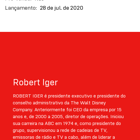
28 de jul. de 2020
Robert Iger
ROBERT IGER é presidente executivo e presidente do
conselho administrativo da The Walt Disney
Company. Anteriormente foi CEO da empresa por 15
anos e, de 2000 a 2005, diretor de operações. Iniciou
sua carreira na ABC em 1974 e, como presidente do
grupo, supervisionou a rede de cadeias de TV,
emissoras de rádio e TV a cabo, além de liderar a