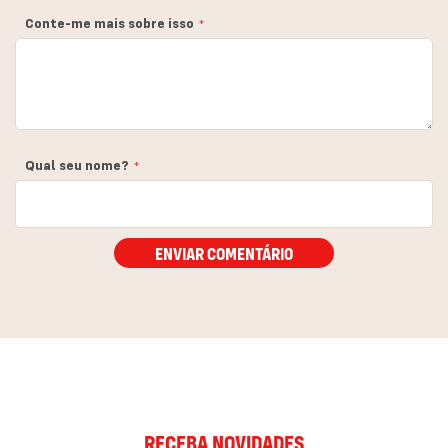
estrela
estrelas
estrelas
estrelas
estrelas
Conte-me mais sobre isso
Qual seu nome?
ENVIAR COMENTÁRIO
RECEBA NOVIDADES