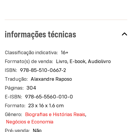
aprendidas ao gerir a Disney e liderar mais de 200
mil funcionários, além de analisar os princípios
fundamentais para a verdadeira liderança, como
otimismo, coragem e justiça.
informações técnicas
Mais
16+
informações
Livro, E-book, Audiolivro
978-85-510-0667-2
Alexandre Raposo
304
978-65-5560-010-0
23 x 16 x 1.6 cm
Biografias e Histórias Reais
,
Negócios e Economia
Não