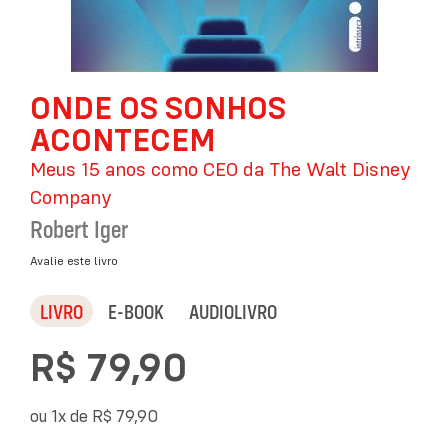
Saltar
ONDE OS SONHOS
para
o
ACONTECEM
início
da
Meus 15 anos como CEO da The Walt Disney
Galeria
Company
de
imagens
Robert Iger
Avalie este livro
LIVRO
E-BOOK
AUDIOLIVRO
R$ 79,90
ou 1x de
R$ 79,90