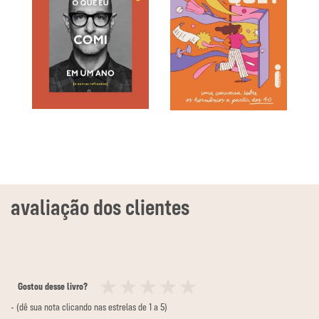
Gostou desse livro?
1
2
3
4
5
- (dê sua nota clicando nas estrelas de 1 a 5)