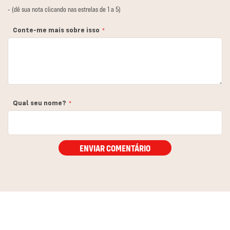
1
2
3
4
5
- (dê sua nota clicando nas estrelas de 1 a 5)
estrela
estrelas
estrelas
estrelas
estrelas
Conte-me mais sobre isso
Qual seu nome?
ENVIAR COMENTÁRIO