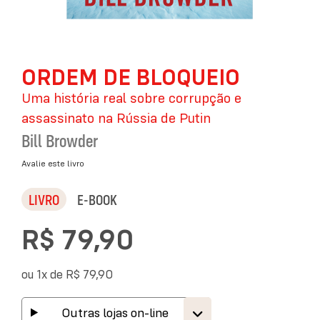
Saltar
ORDEM DE BLOQUEIO
para
o
Uma história real sobre corrupção e
início
da
assassinato na Rússia de Putin
Galeria
Bill Browder
de
imagens
Avalie este livro
LIVRO
E-BOOK
R$ 79,90
ou 1x de
R$ 79,90
Outras lojas on-line