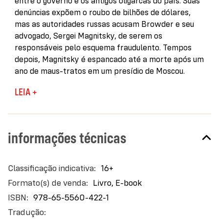
entre o governo e os antigos oligarcas do país. Suas
denúncias expõem o roubo de bilhões de dólares,
mas as autoridades russas acusam Browder e seu
advogado, Sergei Magnitsky, de serem os
responsáveis pelo esquema fraudulento. Tempos
depois, Magnitsky é espancado até a morte após um
ano de maus-tratos em um presídio de Moscou.
Browder, então, começa uma batalha para
LEIA +
identificar e punir os mandantes do assassinato.
Enquanto segue o rastro dos valores enviados da
Rússia em um esquema de lavagem de dinheiro
informações técnicas
internacional, ele parte em uma campanha mundial
para aprovar a Lei Magnitsky, capaz de bloquear os
bens dos envolvidos em crimes contra os direitos
Mais
16+
humanos. Nessa jornada, desperta a fúria de
informações
Livro, E-book
Vladimir Putin, apontado como um dos beneficiários
da fraude. Com jogadas de mestre, Browder
978-65-5560-422-1
enfrenta agentes contratados para persegui-lo