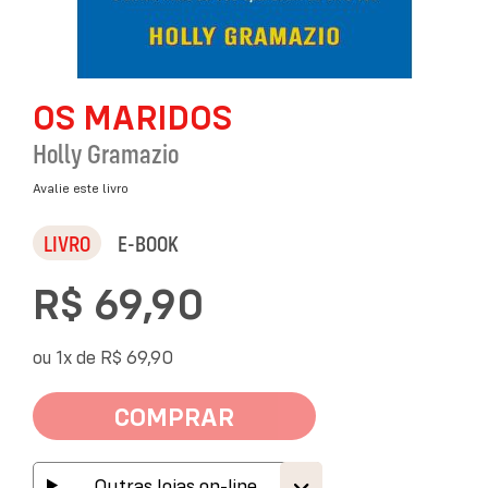
Saltar
OS MARIDOS
para
o
Holly Gramazio
início
da
Avalie este livro
Galeria
de
LIVRO
E-BOOK
imagens
R$ 69,90
ou 1x de
R$ 69,90
COMPRAR
Outras lojas on-line