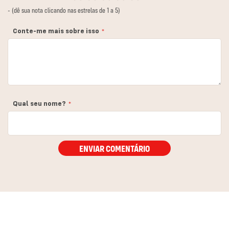
1
2
3
4
5
- (dê sua nota clicando nas estrelas de 1 a 5)
estrela
estrelas
estrelas
estrelas
estrelas
Conte-me mais sobre isso
Qual seu nome?
ENVIAR COMENTÁRIO