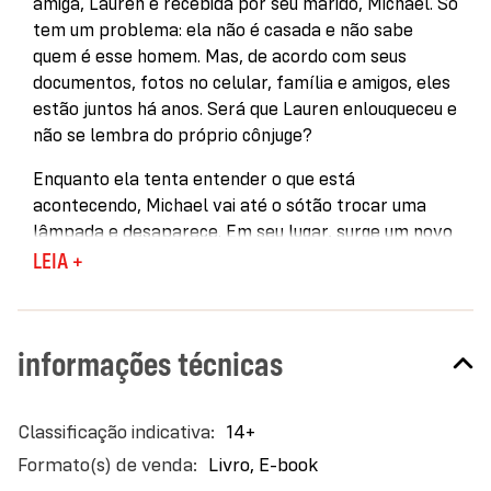
amiga, Lauren é recebida por seu marido, Michael. Só
tem um problema: ela não é casada e não sabe
quem é esse homem. Mas, de acordo com seus
documentos, fotos no celular, família e amigos, eles
estão juntos há anos. Será que Lauren enlouqueceu e
não se lembra do próprio cônjuge?
Enquanto ela tenta entender o que está
acontecendo, Michael vai até o sótão trocar uma
lâmpada e desaparece. Em seu lugar, surge um novo
homem, que ela também não conhece e que
LEIA +
também afirma ser seu marido. Além disso,
aspectos importantes de sua vida também
mudaram: ela tem um novo emprego, seu
informações técnicas
apartamento foi redecorado e todos a sua volta
têm lembranças de uma vida que ela nunca viveu.
Mais
14+
Ela decide pedir para o marido subir no sótão
informações
novamente e o impossível acontece mais uma vez:
Livro, E-book
outro homem surge, e uma nova vida se constrói em