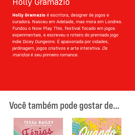
Holly Gramazio
Holly Gramazio
é escritora, designer de jogos e
curadora. Nasceu em Adelaide, mas mora em Londres.
Fundou o Now Play This, festival focado em jogos
experimentais, e escreveu o roteiro do premiado jogo
indie Dicey Dungeons. É apaixonada por cidades,
jardinagem, jogos criativos e arte interativa.
Os
maridos
é seu primeiro romance.
Você também pode gostar de...