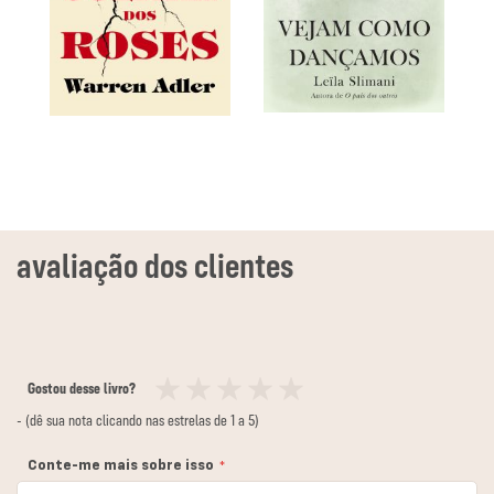
Gostou desse livro?
1
2
3
4
5
- (dê sua nota clicando nas estrelas de 1 a 5)
estrela
estrelas
estrelas
estrelas
estrelas
Conte-me mais sobre isso