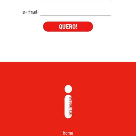
e-mail
QUERO!
home