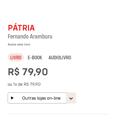
Saltar
PÁTRIA
para
o
Fernando Aramburu
início
da
Avalie este livro
Galeria
de
LIVRO
E-BOOK
AUDIOLIVRO
imagens
R$ 79,90
ou 1x de
R$ 79,90
Outras lojas on-line