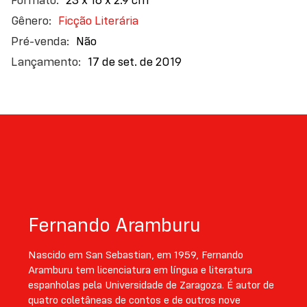
como o perdão e a reconciliação são essenciais para
Ficção Literária
curar uma comunidade dividida pelo fanatismo e
Não
pela violência política.
17 de set. de 2019
Fernando Aramburu
Nascido em San Sebastian, em 1959, Fernando
Aramburu tem licenciatura em língua e literatura
espanholas pela Universidade de Zaragoza. É autor de
quatro coletâneas de contos e de outros nove