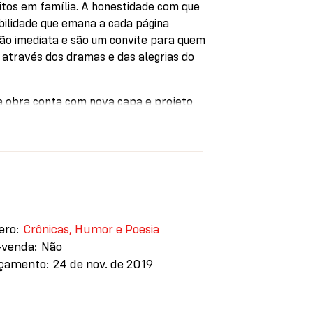
itos em família. A honestidade com que
bilidade que emana a cada página
ão imediata e são um convite para quem
 através dos dramas e das alegrias do
a obra conta com nova capa e projeto
o por Ana Maria Machado.
ero
Crônicas, Humor e Poesia
-venda
Não
çamento
24 de nov. de 2019