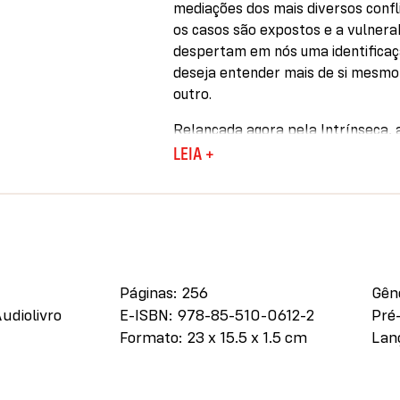
mediações dos mais diversos confl
os casos são expostos e a vulnera
despertam em nós uma identificaç
deseja entender mais de si mesmo
outro.
Relançada agora pela Intrínseca, 
gráfico, além de prefácio assinad
LEIA +
Páginas
256
Gên
Audiolivro
E-ISBN
978-85-510-0612-2
Pré
Formato
23 x 15.5 x 1.5 cm
Lan