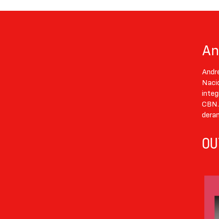
An
André
Naci
integ
CBN. 
deram
OU