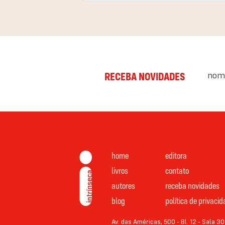
nom
RECEBA NOVIDADES
home
editora
livros
contato
autores
receba novidades
blog
política de privaci
Av. das Américas, 500 - Bl. 12 - Sala 30