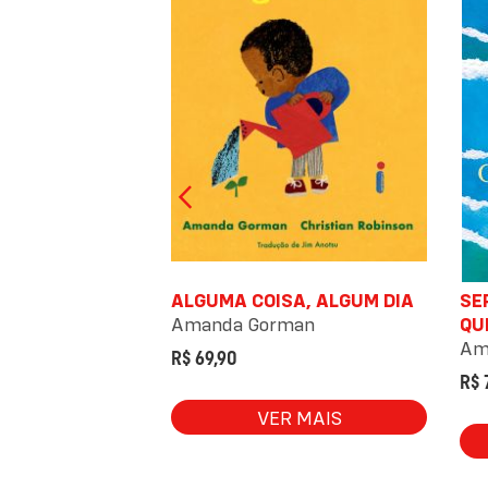
RECE SER FELIZ
ALGUMA COISA, ALGUM DIA
SE
,
Pedro Leite
Amanda Gorman
QU
Am
R$ 69,90
R$ 
 MAIS
VER MAIS