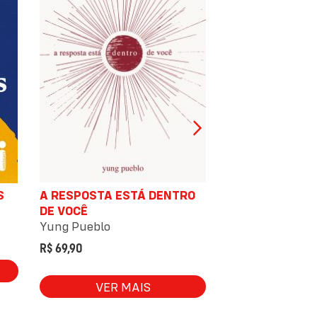
S
A RESPOSTA ESTÁ DENTRO
VOCÊ NÃO MERE
DE VOCÊ
Daniel Furlan
,
Pe
Yung Pueblo
R$ 69,90
R$ 69,90
VER 
VER MAIS