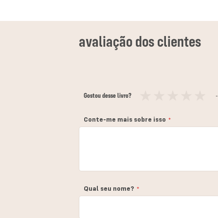
Gostou desse livro?
-
1
2
3
4
5
estrela
estrelas
estrelas
estrelas
estrelas
Conte-me mais sobre isso
Qual seu nome?