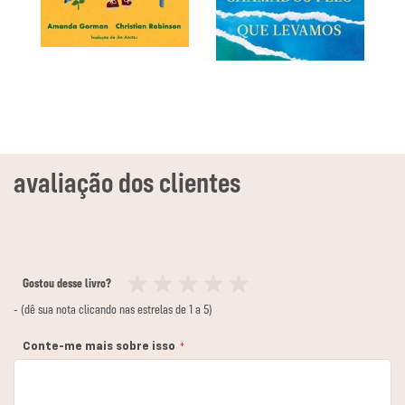
Gostou desse livro?
1
2
3
4
5
- (dê sua nota clicando nas estrelas de 1 a 5)
estrela
estrelas
estrelas
estrelas
estrelas
Conte-me mais sobre isso