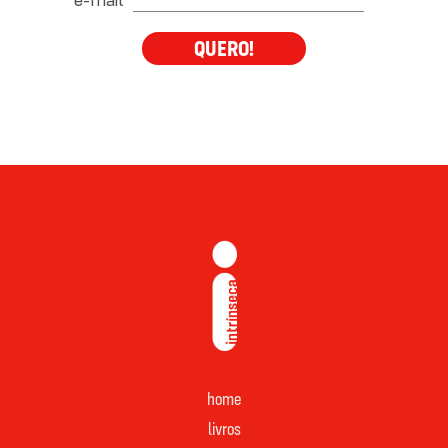
QUERO!
home
livros