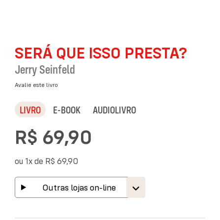
Saltar
SERÁ QUE ISSO PRESTA?
para
o
Jerry Seinfeld
início
da
Avalie este livro
Galeria
de
LIVRO
E-BOOK
AUDIOLIVRO
imagens
R$ 69,90
ou 1x de
R$ 69,90
Outras lojas on-line