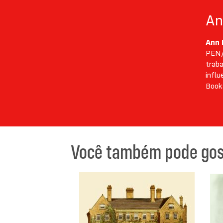
An
Ann 
PEN/P
traba
influ
Book
Você também pode gost