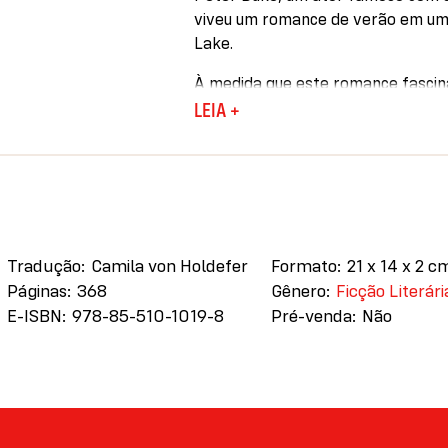
viveu um romance de verão em u
Lake.
À medida que este romance fascina
sobre suas escolhas e os caminhos 
LEIA +
analisam as próprias vidas e o r
reflexão sobre o amor juvenil, o a
levaram antes de nossa existência.
com profunda inteligência e sutile
Tradução
Camila von Holdefer
Formato
21 x 14 x 2 c
Páginas
368
Gênero
Ficção Literári
E-ISBN
978-85-510-1019-8
Pré-venda
Não