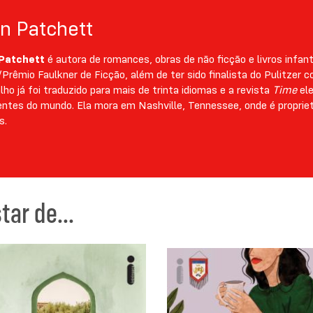
n Patchett
Patchett
é autora de romances, obras de não ficção e livros infanti
rêmio Faulkner de Ficção, além de ter sido finalista do Pulitzer
lho já foi traduzido para mais de trinta idiomas e a revista
Time
ele
entes do mundo. Ela mora em Nashville, Tennessee, onde é propriet
s.
ar de...