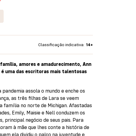
Classificação indicativa:
14+
família, amores e amadurecimento, Ann
 é uma das escritoras mais talentosas
a pandemia assola o mundo e enche os
ança, as três filhas de Lara se veem
a família no norte de Michigan. Afastadas
ades, Emily, Maisie e Nell conduzem os
s, principal negócio de seus pais. Para
loram à mãe que lhes conte a história de
em ela dividiu o palco na juventude e