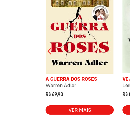
TA, A
A GUERRA DOS ROSES
VE
oni
Warren Adler
Leï
R$ 69,90
R$ 
 MAIS
VER MAIS