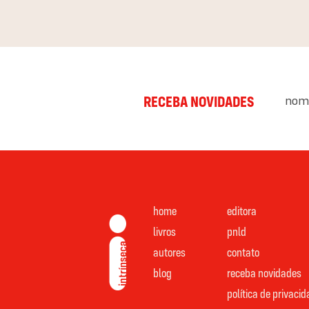
nom
RECEBA NOVIDADES
home
editora
livros
pnld
autores
contato
blog
receba novidades
política de privaci