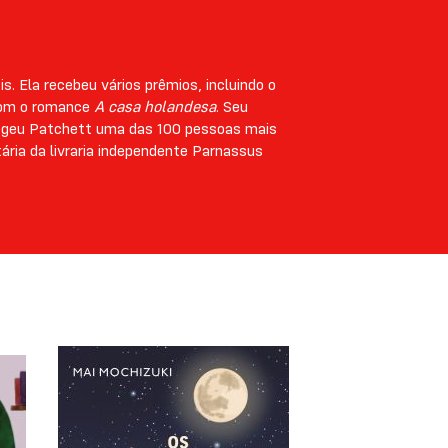
s. Ela recebeu vários prêmios, incluindo o
 com o romance
A casa holandesa
. Seu
geu Patchett uma das 100 pessoas mais
ária da livraria independente Parnassus