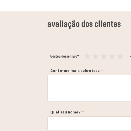
Gostou desse livro?
-
1
2
3
4
5
estrela
estrelas
estrelas
estrelas
estrelas
Conte-me mais sobre isso
Qual seu nome?