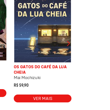
OS GATOS DO CAFÉ DA LUA
M, OS ÚLTIMOS 
CHEIA
EUROPA
Mai Mochizuki
Antonio Scurati
R$ 59,90
R$ 99,90
VER MAIS
VER 