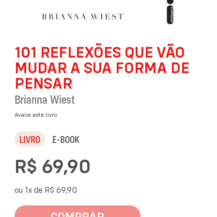
Saltar
101 REFLEXÕES QUE VÃO
para
o
MUDAR A SUA FORMA DE
início
da
PENSAR
Galeria
Brianna Wiest
de
imagens
Avalie este livro
LIVRO
E-BOOK
R$ 69,90
ou 1x de
R$ 69,90
COMPRAR