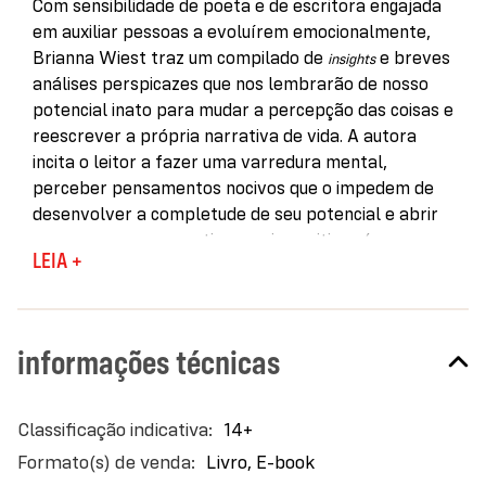
Com sensibilidade de poeta e de escritora engajada
em auxiliar pessoas a evoluírem emocionalmente,
Brianna Wiest traz um compilado de
e breves
insights
análises perspicazes que nos lembrarão de nosso
potencial inato para mudar a percepção das coisas e
reescrever a própria narrativa de vida. A autora
incita o leitor a fazer uma varredura mental,
perceber pensamentos nocivos que o impedem de
desenvolver a completude de seu potencial e abrir
espaço para perspectivas mais positivas (e
LEIA +
realistas).
As 101 reflexões reunidas nesta obra mostram que
os sentimentos negativos são saudáveis e nem
informações técnicas
sempre devem ser interpretados como
impedimentos — na verdade, podem ser um sinal de
que estamos no caminho certo. E que está tudo bem
Mais
14+
às vezes se sentir perdido na vida. Aliás, este pode
informações
Livro, E-book
ser um sinal de que você está se reconectando com