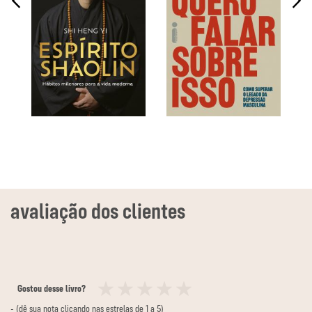
Gostou desse livro?
1
2
3
4
5
- (dê sua nota clicando nas estrelas de 1 a 5)