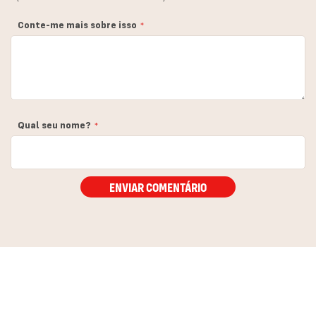
estrela
estrelas
estrelas
estrelas
estrelas
Conte-me mais sobre isso
Qual seu nome?
ENVIAR COMENTÁRIO