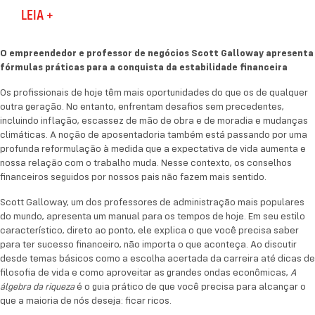
Scott Galloway, um dos professores de
LEIA +
administração mais populares do mundo, apresenta
um manual para os tempos de hoje. Em seu estilo
O empreendedor e professor de negócios Scott Galloway apresenta
característico, direto ao ponto, ele explica o que
fórmulas práticas para a conquista da estabilidade financeira
você precisa saber para ter sucesso financeiro, não
Os profissionais de hoje têm mais oportunidades do que os de qualquer
importa o que aconteça. Ao discutir desde temas
outra geração. No entanto, enfrentam desafios sem precedentes,
básicos como a escolha acertada da carreira até
incluindo inflação, escassez de mão de obra e de moradia e mudanças
dicas de filosofia de vida e como aproveitar as
climáticas. A noção de aposentadoria também está passando por uma
grandes ondas econômicas,
é o guia
profunda reformulação à medida que a expectativa de vida aumenta e
A álgebra da riqueza
nossa relação com o trabalho muda. Nesse contexto, os conselhos
prático de que você precisa para alcançar o que a
financeiros seguidos por nossos pais não fazem mais sentido.
maioria de nós deseja: ficar ricos.
Scott Galloway, um dos professores de administração mais populares
do mundo, apresenta um manual para os tempos de hoje. Em seu estilo
característico, direto ao ponto, ele explica o que você precisa saber
para ter sucesso financeiro, não importa o que aconteça. Ao discutir
desde temas básicos como a escolha acertada da carreira até dicas de
filosofia de vida e como aproveitar as grandes ondas econômicas,
A
é o guia prático de que você precisa para alcançar o
álgebra da riqueza
que a maioria de nós deseja: ficar ricos.