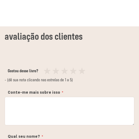
Gostou desse livro?
1
2
3
4
5
- (dê sua nota clicando nas estrelas de 1 a 5)
estrela
estrelas
estrelas
estrelas
estrelas
Conte-me mais sobre isso
Qual seu nome?