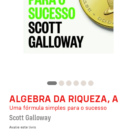
Saltar
ALGEBRA DA RIQUEZA, A
para
o
Uma fórmula simples para o sucesso
início
da
Scott Galloway
Galeria
de
Avalie este livro
imagens